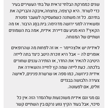
שנים כממרקת הבלתי־נראית של בתי העשירים בעיר
כדי לשרוד. היא קרצפה, צחצחה,איבקה והבריקה את
בתיהם. כל זה משתנה כשמעסיקה לשעבר נפטרת
ומשאירה למגי ירושה מדהימה: בית בסֶג הרבור. אז מה
הקאץ'? הוא מגיע עם דיירת: אידית, אמה בת השמונים
ושתיים של המנוחה.
לאידית יש אלצהיימר – או זה לפחות מה שהרופאים
אומרים לה – אבל היא זוכרת היטב כיצד בתה לייזה
היטיבה להאיר את החדר, או הותירה עננים שחורים
בלכתה. כעת לייזה שמה קץ לחייה והשאירה את
אידית כירושה, כמו ספה או שרשרת פנינים, לאישה
צעירה הלבושה בבגדים
זולים, אם לפעוטה.
גם מגי וגם אידית משוכנעות שלהסדר הזה אין כל
סיכוי, אבל בעוד הקיץ גווע נרקם בין השתיים קשר