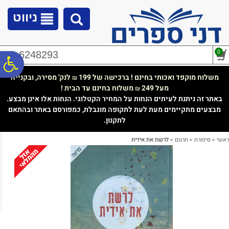
לתפריט
לתוכן
לתפריט
אתר
המרכזי
נגישות
ניווט
0
02-6248293
פ
משלוח מוקפד ואכותי בחינם ! ברכישה של 199
לנק' מסירה, ובקנייה
₪
מעל 249
משלוח בחינם עד הבית !
₪
סר
באתר זה ניתנת לעיתים הנחות על המחיר הקטלוגי. הנחות אלו אינן מבצע.
מבצעים מתקיימים מעת לעת לתקופה מוגבלת, כמפורסם באתר ובהתאם
לתקנון.
נג
ראשי
>
סיפורת
>
תרגום
>
לרשת את אידית