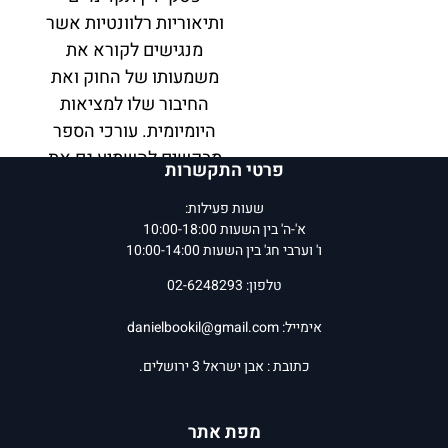
ותיאוריות רלוונטיות אשר
מנגישים לקורא את
משמעותו של החוק ואת
החיבור שלו למציאות
היומיומית. עורכי הספר
מבקשים להשמיע גם את
פרטי התקשרות
קולם של הנפגעים
שעות פעילות:
והנפגעות אשר צועדים
א'-ה' בין השעות 10:00-18:00
במסע ההחלמה שלהם.
ו' וערבי חג' בין השעות 10:00-14:00
את
חוק זכויות נפגעי עבירה
טלפון: 02-6248293
– מסע לשינוי משפטי
אימייל:
danielbookil@gmail.com
וחברתי
ערכו פרופ' אורי
ינאי, ד"ר עו"ד בת-עמי ברוט,
כתובת : אבן ישראל 3 ירושלים.
וד"ר עו"ד כרמית
קלר-חלמיש, המעורבים
מפת אתר
במחקר האקדמי ובשדה