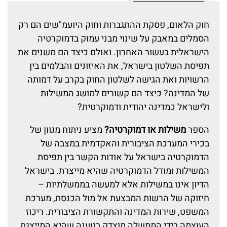
חוק הלאום, פסקת ההתגברות וחוק היועמ"שים הם רק
הסמלים במאבק על שינוי מבני עמוק בדמוקרטיה
הישראלית בעשור האחרון. ואולם כיצד הם משנים את
תפיסת השלטון בישראל, את האיזונים והבלמים בין
הרשויות ואת הגישה לשלטון החוק בקרב על דמותה
של המדינה? כיצד הם קשורים למושג המשילות
ולישראל כמדינה יהודית ודמוקרטית?
הספר
משילות או דמוקרטיה?
מציע ניתוח מגוון של
בכירי המערכת הציבורית והאקדמית במצבה של
הדמוקרטיה בישראל על אודות הקשר בין תפיסת
המשילות ומודל הדמוקרטיה שהיא מייצרת. בישראל
הדיון אינו במשילות אלא למעשה בממשלתיות –
חיזוקה של הרשות המבצעת אל מול הכנסת, מערכת
המשפט, שירות המדינה והתקשורת הציבורית. ריכוז
העוצמה בידי הממשלה מוצדק בטענה שהיא המייצגת