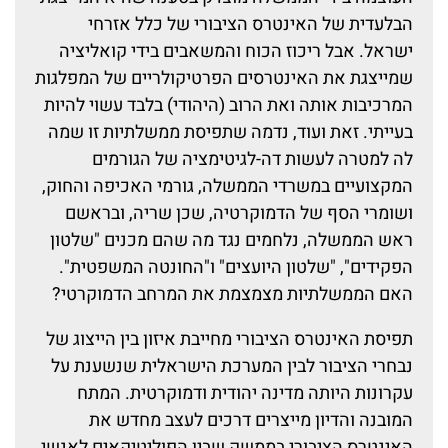
הבלעדית של האינטרס הציבורי של כלל אזרחי
ישראל. אבל ריכוז הכוח והמשאבים בידי קואליציה
שמייצגת את האינטרסים הפרטיקולריים של המפלגות
המרכיבות אותה ואת הרוב (היהודי) בלבד עשוי להיות
בעייתי. זאת ועוד, נדמה שתפיסת ממשלתיות זו שמה
לה למטרה לעשות דה-לגיטימציה של הגורמים
המקצועיים במשרדי הממשלה, גורמי האכיפה והחוק,
ושומרי הסף של הדמוקרטיה, שכן שריה, ובראשם
ראש הממשלה, נלחמים נגד מה שהם מכנים "שלטון
הפקידים", "שלטון היועצים" ו"החונטה המשפטית".
האם הממשלתיות מצמצמת את המרחב הדמוקרטי?
תפיסת האינטרס הציבורי מחייבת איזון בין הייצוג של
נבחרי הציבור לבין המערכת הישראלית שנשענת על
עקרונות היותה מדינה יהודית ודמוקרטית. המתח
המובנה והדיון מייצרים דרכים לעצב מחדש את
האינטרס הציבורי בממשק שבין הפוליטיקאים לאנשי