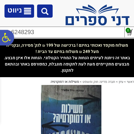
לתפריט
לתוכן
לתפריט
אתר
המרכזי
נגישות
ניווט
0
02-6248293
פ
משלוח מוקפד ואכותי בחינם ! ברכישה של 199
לנק' מסירה, ובקנייה
₪
מעל 249
משלוח בחינם עד הבית !
₪
סר
באתר זה ניתנת לעיתים הנחות על המחיר הקטלוגי. הנחות אלו אינן מבצע.
מבצעים מתקיימים מעת לעת לתקופה מוגבלת, כמפורסם באתר ובהתאם
לתקנון.
נג
ראשי
>
עיון
>
חברה מדינה חוק ומשפט
>
משילות או דמוקרטיה