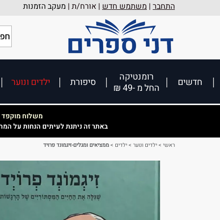
התחבר
|
משתמש חדש
| אורח/ת |
מעקב הזמנות
רומנטיקה
חדשים
סיפורת
ילדים ונוער
החל מ -49 ₪
משלוח מוקפד וא
באתר זה ניתנת לעיתים הנחות על המח
ראשי
>
ילדים ונוער
>
ילדים
>
ממציאים ומגלים-זיגמונד פרויד