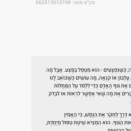
מק"ט מוצר: 062512013749
ה; כְּשֶׁנִּפְצָעִים - הוּא מְטַפֵּל בַּפֶּצַע. אֲבָל מָה
, עֶלְבּוֹן אוֹ קִנְאָה, מָה עוֹשִׂים כְּשֶׁכּוֹאֵב לָנוּ
ים אֶת גּוּף הָאָדָם כְּדֵי לִלְמֹד עַל הַמַּחֲלוֹת
ֹקְרִים אֶת מָה שֶׁאִי אֶפְשָׁר לִרְאוֹת אוֹ לִבְדֹּק
 דֶּרֶךְ לַחְקֹר אֶת הַנֶּפֶשׁ, כִּי הֶאֱמִין
יאוּת הַגּוּף. הוּא הִמְצִיא שִׁיטַת טִפּוּל מְיֻחֶדֶת,
שֶׁל הָרְגָשׁוֹת.