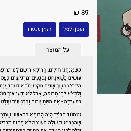
39 ₪
הוסף לסל
הזמן עכשיו
על המוצר
כְּשֶׁאֲנַחְנוּ חוֹלִים, הָרוֹפֵא רוֹשֵׁם לָנוּ תְּרוּפָ
עוֹשִׂים כְּשֶׁאֲנַחְנוּ נִפְגָּעִים וּמַרְגִּישִׁים כַּעַס
הַלֵּב? בְּמֶשֶׁךְ שָׁנִים חָקְרוּ רוֹפְאִים וּמַדְּעָנִ
וְלִמְצֹא לָהֶן תְּרוּפָה, אֲבָל לֹא יָדְעוּ אֵיךְ חו
בְּמַעְבָּדָה - אֶת הַמַּחְשָׁבוֹת וְהָרְגָשׁוֹת שֶׁלָּנוּ.
זִיגְמוֹנְד פְרוֹיְד הָיָה הָרוֹפֵא הָרִאשׁוֹן שֶׁמָּצָא
שֶׁהַבְּרִיאוּת שֶׁלָּהּ חֲשׁוּבָה לֹא פָּחוֹת מִבְּרִ
וְגִלָּה לִבְנֵי הָאָדָם אֶת הַחַיִּים הַמִּסְתּוֹרִיִּים 