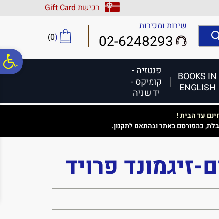
לתפריט
לתוכן
לתפריט
רכישת Gift Card
אתר
המרכזי
נגישות
שירות ומכירות
)
0
(
02-6248293
פ
פנטזיה -
BOOKS IN
קומיקס -
ENGLISH
סר
יד שניה
נם עד הבית !
נג
בלת, כמפורסם באתר ובהתאם לתקנון.
-זיגמונד פרויד