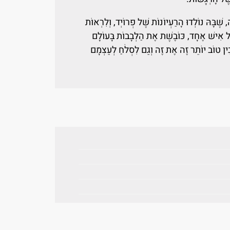
ה, שֶׁבָּהּ נוֹלְדוּ הָרַעְיוֹנוֹת שֶׁל פְרוֹיְד, וְלִרְאוֹת
ֶל אִישׁ אֶחָד, כּוֹבֶשֶׁת אֶת הַלְּבָבוֹת בָּעוֹלָם
ְהָבִין טוֹב יוֹתֵר זֶה אֶת זֶה וְגַם לִסְלֹחַ לְעַצְמָם