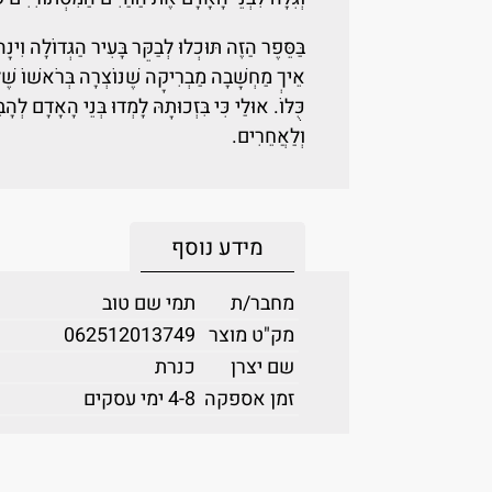
בַּסֵּפֶר הַזֶּה תּוּכְלוּ לְבַקֵּר בָּעִיר הַגְּדוֹלָה וִינָ
אֵיךְ מַחְשָׁבָה מַבְרִיקָה שֶׁנּוֹצְרָה בְּרֹאשׁוֹ שׁ
כֻּלּוֹ. אוּלַי כִּי בִּזְכוּתָהּ לָמְדוּ בְּנֵי הָאָדָם ל
וְלַאֲחֵרִים.
מידע נוסף
מחבר/ת
תמי שם טוב
מק"ט מוצר
062512013749
שם יצרן
כנרת
זמן אספקה
4-8 ימי עסקים