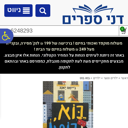
לתפריט
לתוכן
לתפריט
אתר
המרכזי
נגישות
ניווט
0
02-6248293
פ
משלוח מוקפד ואכותי בחינם ! ברכישה של 199
לנק' מסירה, ובקנייה
₪
מעל 249
משלוח בחינם עד הבית !
₪
סר
באתר זה ניתנת לעיתים הנחות על המחיר הקטלוגי. הנחות אלו אינן מבצע.
מבצעים מתקיימים מעת לעת לתקופה מוגבלת, כמפורסם באתר ובהתאם
לתקנון.
נג
ראשי
>
ילדים ונוער
>
ילדים
>
בוא בוט