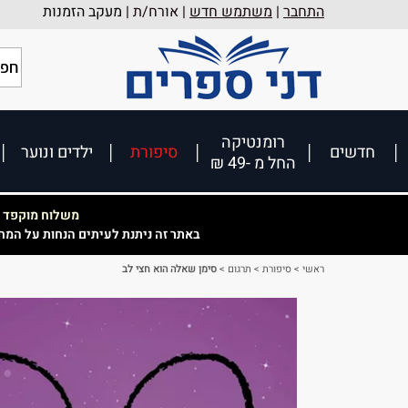
התחבר
|
משתמש חדש
| אורח/ת |
מעקב הזמנות
רומנטיקה
חדשים
סיפורת
ילדים ונוער
החל מ -49 ₪
משלוח מוקפד וא
באתר זה ניתנת לעיתים הנחות על המח
ראשי
>
סיפורת
>
תרגום
>
סימן שאלה הוא חצי לב