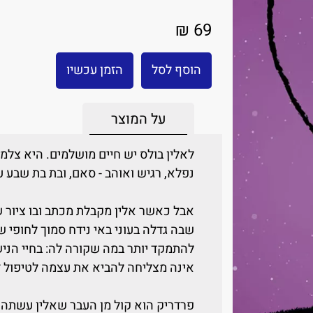
69 ₪
הוסף לסל
הזמן עכשיו
על המוצר
לאלין בולס יש חיים מושלמים. היא צלמת
נפלא, רגיש ואוהב - סאם, ובת בת שבע ע
אבל כאשר אלין מקבלת מכתב ובו ציור 
שבה גדלה בעוני באי נידח סמוך לחופי ש
להתמקד יותר במה שקורה לה: בחיי הניש
אינה מצליחה להביא את עצמה לטיפול ז
פרדריק הוא קול מן העבר שאלין עשתה 