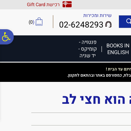
לתפריט
לתוכן
לתפריט
רכישת Gift Card
אתר
המרכזי
נגישות
שירות ומכירות
)
0
(
02-6248293
פ
פנטזיה -
BOOKS IN
קומיקס -
ENGLISH
סר
יד שניה
נם עד הבית !
נג
בלת, כמפורסם באתר ובהתאם לתקנון.
הוא חצי לב