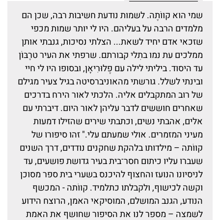
שמי הוא קווֹתֶה. לשמות נודעת חשיבות רבה, שכן הם
מלמדים הרבה על בעליהם. היו לי יותר שמות מכפי
שזכאי אדם יחיד לשאת... הצלתי נסיכות, גנבתי אותן
ממלכים עת נמו בתִלי קבורתם. שרפתי את העיר טרֶבּוֹן
עד היסוד. ביליתי לילה עם פֶלוּרִיאָן, ובסופו היו לי חיי
ובינתי לשלל. גורשתי מהאוניברסיטה בגיל צעיר מגילם
של רוב המתקבלים אליה. הלכתי לאור הירח בדרכים
שאחרים חוששים לדבר עליהן לאור היום. דיברתי עם
אלים, אהבתי נשים, וכתבתי שירים שהזילו דמעות
מעיני המזמרים. אולי שמעתם עלי." זהו סיפורו של
קווֹתה – מילדותו בלהקת שחקנים נודדים, דרך השנים
שעברו עליו כיתום חסר־בית בעיר גדושת פושעים, עד
לניסיונו הנועז והחצוף להיכנס בשערי בית ספר מסוכן
וקשה לכישוף, ולקבלתו כתלמיד. קווֹתה - המכשף
הנודע, הגנב המושלם, המוסיקאי האמן, הרוצח הידוע
לשמצה – מספר לנו את הסיפור שחושף את האמת