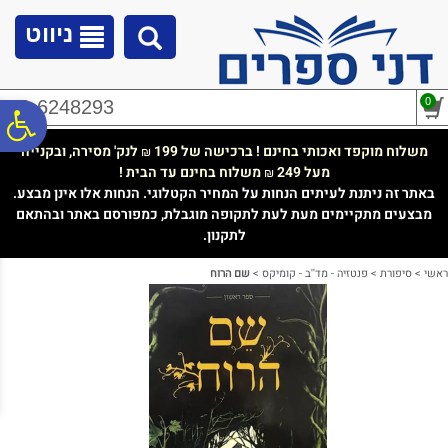
לתפריט
לתוכן
לתפריט
אתר
המרכזי
נגישות
ניווט
0
02-6248293
פ
משלוח מוקפד ואכותי בחינם ! ברכישה של 199
לנק' מסירה, ובקנייה
₪
מעל 249
משלוח בחינם עד הבית !
₪
סר
באתר זה ניתנת לעיתים הנחות על המחיר הקטלוגי. הנחות אלו אינן מבצע.
מבצעים מתקיימים מעת לעת לתקופה מוגבלת, כמפורסם באתר ובהתאם
לתקנון.
נג
ראשי
>
סיפורת
>
פנטזיה - מד''ב - קומיקס
>
שם הרוח