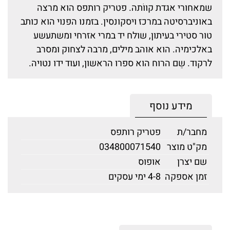
שמאחורי אגדת קווֹתה. פטריק רותפס הוא מרצה
באוניברסיטה במרכז ויסקונסין. בזמנו הפנוי הוא כותב
טור סטירי בעיתון, שולח יד במרי אזרחי ומשתעשע
באלכימיה. הוא אוהב מילים, מרבה לצחוק ומסרב
לרקוד. שֵם הרוח הוא ספרו הראשון, ועוד ידו נטויה.
מידע נוסף
מחבר/ת
פטריק רותפס
מק"ט מוצר
034800071540
שם יצרן
אופוס
זמן אספקה
4-8 ימי עסקים