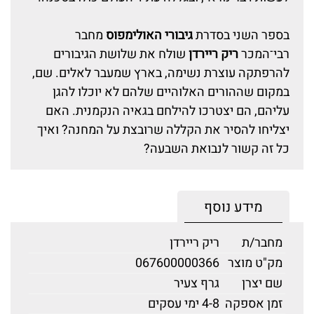
בספר השני בסדרת
גיבורי האולימפוס
מחבר
רבי־המכר
ריק ריירדן
שולח את שלושת הגיבורים
להרפתקה עוצרת נשימה, בארץ שמעבר לאלים. שם,
במקום שההורים האלוהיים שלהם לא יוכלו להגן
עליהם, הם יצטרכו להילחם בגאיה הנקמנית. האם
יצליחו להסיר את הקללה שרובצת על המחנה? ואיך
כל זה קשור לנבואת השבעה?
מידע נוסף
מחבר/ת
ריק ריירדן
מק"ט מוצר
067600000366
שם יצרן
גרף צעיר
זמן אספקה
4-8 ימי עסקים