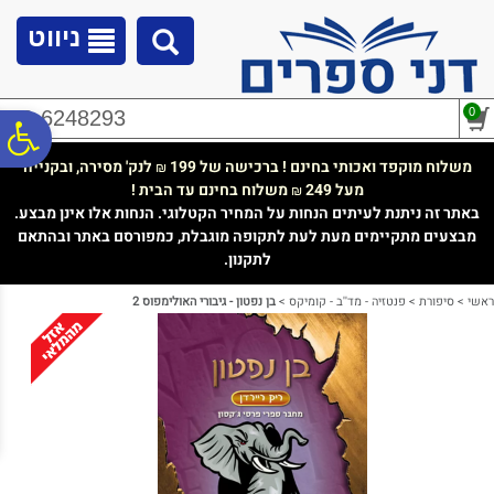
לתפריט
לתוכן
לתפריט
אתר
המרכזי
נגישות
ניווט
0
02-6248293
פ
משלוח מוקפד ואכותי בחינם ! ברכישה של 199
לנק' מסירה, ובקנייה
₪
מעל 249
משלוח בחינם עד הבית !
₪
סר
באתר זה ניתנת לעיתים הנחות על המחיר הקטלוגי. הנחות אלו אינן מבצע.
מבצעים מתקיימים מעת לעת לתקופה מוגבלת, כמפורסם באתר ובהתאם
לתקנון.
נג
ראשי
>
סיפורת
>
פנטזיה - מד''ב - קומיקס
>
בן נפטון - גיבורי האולימפוס 2