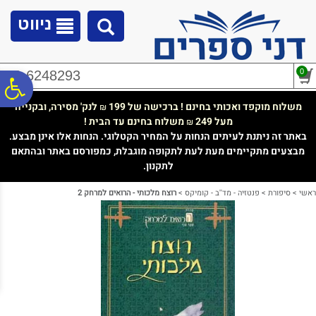
לתפריט
לתוכן
לתפריט
אתר
המרכזי
נגישות
ניווט
0
02-6248293
פ
משלוח מוקפד ואכותי בחינם ! ברכישה של 199
לנק' מסירה, ובקנייה
₪
מעל 249
משלוח בחינם עד הבית !
₪
סר
באתר זה ניתנת לעיתים הנחות על המחיר הקטלוגי. הנחות אלו אינן מבצע.
מבצעים מתקיימים מעת לעת לתקופה מוגבלת, כמפורסם באתר ובהתאם
לתקנון.
נג
ראשי
>
סיפורת
>
פנטזיה - מד''ב - קומיקס
>
רוצח מלכותי - הרואים למרחק 2