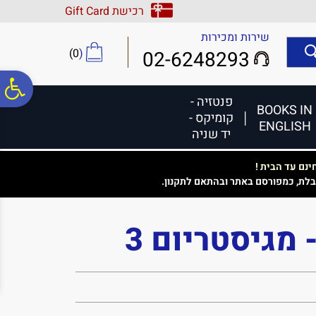
לתפריט
לתוכן
לתפריט
רכישת Gift Card
אתר
המרכזי
נגישות
שירות ומכירות
)
0
(
02-6248293
פ
פנטזיה -
BOOKS IN
קומיקס -
ENGLISH
סר
יד שניה
נם עד הבית !
נג
בלת, כמפורסם באתר ובהתאם לתקנון.
מגיסטריום 3