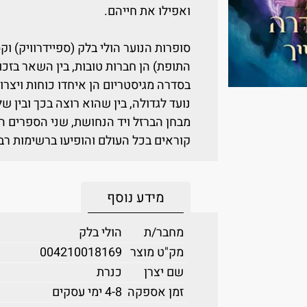
ואפילו את חייהם.
סופרות הנוער הולי בלק (ספיידרוויק) וק
התופת) הן חברות טובות, בין השאר בזכ
בסדרה מגיסטריום הן איחדו כוחות ויצרו
נועד לגדולה, בין שהוא רוצה בכך ובין
מבחן הברזל ויד הנחושת, שני הספרים ה
קוראים בכל העולם והופיעו ברשימות רבי
מידע נוסף
מחבר/ת
הולי בלק
מק"ט מוצר
004210018169
שם יצרן
כנרת
זמן אספקה
4-8 ימי עסקים