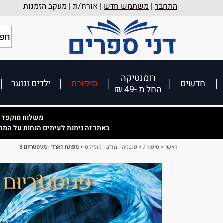
התחבר
|
משתמש חדש
| אורח/ת |
מעקב הזמנות
רומנטיקה
חדשים
סיפורת
ילדים ונוער
החל מ -49 ₪
משלוח מוקפד וא
באתר זה ניתנת לעיתים הנחות על המח
ראשי
>
סיפורת
>
פנטזיה - מד''ב - קומיקס
>
מפתח הארד - מגיסטריום 3