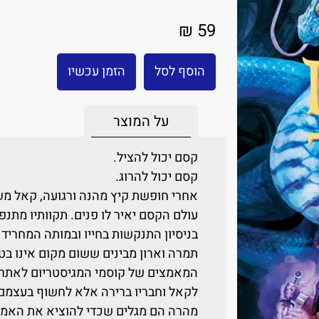
59 ₪
הוסף לסל
הזמן עכשיו
על המוצר
קסם יכול להציל.
קסם יכול להרוג.
אחרי חופשת קיץ מהנה ורגועה, קאל מש
עולם הקסם יאיר לו פנים. תקוותיו מתנפ
בניסיון התנקשות בחייו ובמותה המחריד
תמרה וארון מבינים ששום מקום אינו ב
המאמצים של קוסמי המגיסטריום לאתר א
לקאל וחבריו ברירה אלא לחשוף בעצמם 
מהרה הם מגלים שכדי להוציא את האמת