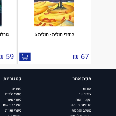
כופרי חולית - חולית 5
גורלו של א
₪
59
₪
67
מפת אתר
קטגוריות
אודות
ספרים
צור קשר
ספרי ילדים
תקנון חנות
ספרי נוער
מדיניות משלוח
ספרי בריאות
מעקב הזמנות
ספרי זוגיות
הרשמת לקוחות
משחקים