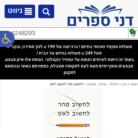
לתפריט
לתוכן
לתפריט
אתר
המרכזי
נגישות
ניווט
0
02-6248293
פ
משלוח מוקפד ואכותי בחינם ! ברכישה של 199
לנק' מסירה, ובקנייה
₪
מעל 249
משלוח בחינם עד הבית !
₪
סר
באתר זה ניתנת לעיתים הנחות על המחיר הקטלוגי. הנחות אלו אינן מבצע.
מבצעים מתקיימים מעת לעת לתקופה מוגבלת, כמפורסם באתר ובהתאם
לתקנון.
נג
ראשי
>
עיון
>
כלכלה - שיווק - עסקים
>
לחשוב מהר לחשוב לאט