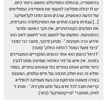
בהיסטוריה, ובהחלט הפסיכולוג החשוב ביותר כיום.
יש לו יכולת מופלאה לחשוף את מאפייניה המפליאים
של הדעת האנושית, שרבים מהם הפכו לקלאסיקה
[...] עבודתו עיצבה מחדש את הפסיכולוגיה החברתית,
את המדעים הקוגניטיביים, את חקר האושר ומדעי
ההתנהגות. הופעתו של לחשוב מהר לחשוב לאט הוא
אירוע הרה חשיבות." - סטיבן פינקר, מחבר רבי המכר
"כיצד פועל המוח" ו"הלוח החלק" (מטר)
"דניאל כהנמן הוא אחד ההוגים המקוריים והמעניינים
בזמננו. אין איש על פני האדמה שמיטיב ממנו להבין
כיצד ומדוע אנחנו בוחרים כפי שאנחנו בוחרים. בספר
נפלא זה הוא חולק חוכמה של חיים שלמים, המוצגת
בצורה פשוטה ומרתקת ובה בעת מעמיקה להפליא.
קריאת חובה לכל אדם בעל נפש סקרנית." - סטיב ד'
לוויט, ממחברי "פריקונומיקס" (כתר)