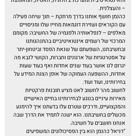
והאינטואיטיבית ומערכת 2 הלוגית, האטית, המאומצת
– והעצלנית.
כהנמן חושף אותנו בדרך מרתקת – תוך שיחה פעילה
עם הקוראים ושזירת דוגמאות מחייו שלו ומניסויים
מאלפים – לנפלאותיה ולפגמיה של החשיבה: מקומם
המרכזי של רשמים אינטואיטיביים בהתנהגותנו
ובחשיבתנו, השפעתם של שנאת הפסד וביטחון-יתר
על אסטרטגיות של ארגונים וחברות, הקושי לנבא מה
יגרום לנו אושר בעוד שנים אחדות ואף בעוד שעות
אחדות, ההשפעה העמוקה של אופן הצגת המידע על
בחירותינו, ועוד ועוד.
לחשוב מהר לחשוב לאט מציע תובנות פרקטיות
מאירות עיניים בנוגע לבחירותינו בחיים האישיים
והמקצועיים, ודרכים שטרם עלו בדעתנו איך להימנע
מכשלים בחשיבתנו. הוא ישנה לתמיד את הדרך שבה
אנחנו חושבים על חשיבה.
"דניאל כהנמן הוא בין הפסיכולוגים המשפיעים