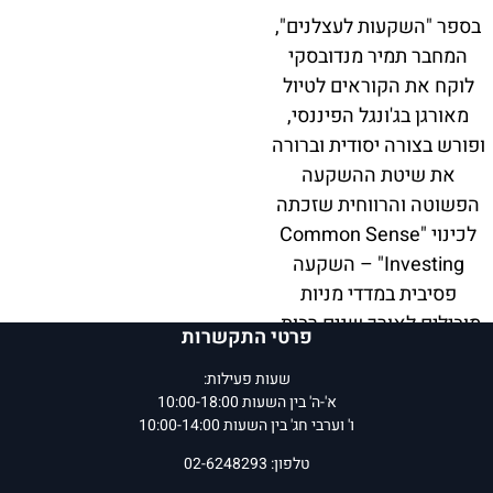
בספר "השקעות לעצלנים",
המחבר תמיר מנדובסקי
לוקח את הקוראים לטיול
מאורגן בג'ונגל הפיננסי,
ופורש בצורה יסודית וברורה
את שיטת ההשקעה
הפשוטה והרווחית שזכתה
לכינוי "Common Sense
Investing" – השקעה
פסיבית במדדי מניות
מובילים לאורך שנים רבות.
פרטי התקשרות
עקרונות ההשקעה
שעות פעילות:
המתוארים בספר זה
א'-ה' בין השעות 10:00-18:00
ו' וערבי חג' בין השעות 10:00-14:00
מיושמים כבר עשרות רבות
של שנים, ואינם מצריכים
טלפון: 02-6248293
ידע קודם. ספר זה מעניק