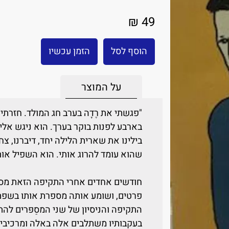
49 ₪
הוסף לסל
הזמן עכשיו
על המוצר
"פגשתי את רֶדָה בערב חג המולד. חזרת
בארבע לפנות בוקר בערך. הוא ניגש אליי
בילינו את שארית הלילה יחד, דיברנו, 
שהוא עומד להרוג אותי. הוא השפיל אותי
חודשים אחדים אחרי התקיפה הזאת מספ
פרטים, ושומע אותה מספרת אותו בשפת
התקיפה והניסיון של שני המסַפּרים ל
בעקבותיו משתלבים אלה באלה ומרכיבים