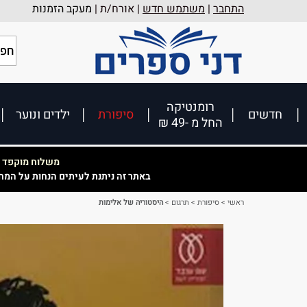
התחבר
|
משתמש חדש
| אורח/ת |
מעקב הזמנות
רומנטיקה
חדשים
סיפורת
ילדים ונוער
החל מ -49 ₪
משלוח מוקפד וא
באתר זה ניתנת לעיתים הנחות על המח
ראשי
>
סיפורת
>
תרגום
>
היסטוריה של אלימות