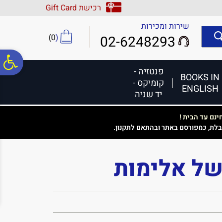
לתפריט
לתוכן
לתפריט
רכישת Gift Card
אתר
המרכזי
נגישות
שירות ומכירות
)
0
(
02-6248293
פ
פנטזיה -
BOOKS IN
קומיקס -
ENGLISH
סר
יד שניה
נם עד הבית !
נג
בלת, כמפורסם באתר ובהתאם לתקנון.
של אלימות