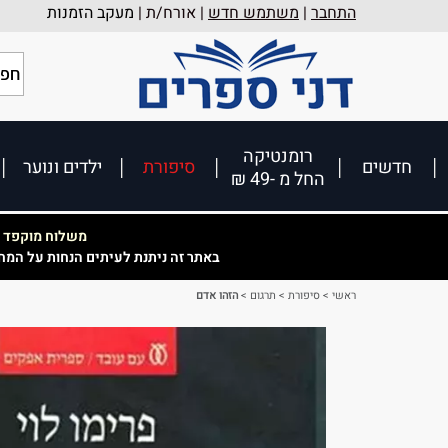
התחבר
|
משתמש חדש
| אורח/ת |
מעקב הזמנות
רומנטיקה
חדשים
סיפורת
ילדים ונוער
החל מ -49 ₪
משלוח מוקפד וא
באתר זה ניתנת לעיתים הנחות על המח
ראשי
>
סיפורת
>
תרגום
>
הזהו אדם