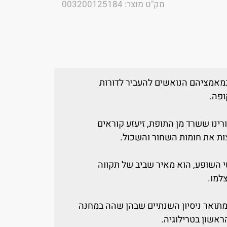
מק"ט מוצר: 003200125184
במאמציהם הנואשים להעביר לדורות
ופה.
אי יליד טורינו ששרד מן התופת, זיעזע קוראים
צות את חומות השחור והשכול.
י השופע, הוא מאיר שביב של תקווה
למו.
מתואר ניסיון השנתיים שבהן שהה במחנה
אשון בטרילוגיה.