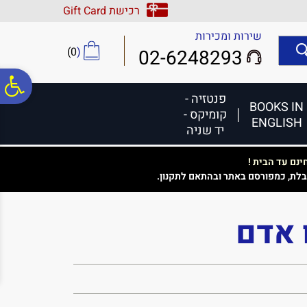
לתפריט
לתוכן
לתפריט
רכישת Gift Card
אתר
המרכזי
נגישות
שירות ומכירות
)
0
(
02-6248293
פ
פנטזיה -
BOOKS IN
קומיקס -
ENGLISH
סר
יד שניה
נם עד הבית !
נג
בלת, כמפורסם באתר ובהתאם לתקנון.
 אדם