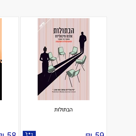
הבתולות
₪
58
₪
59