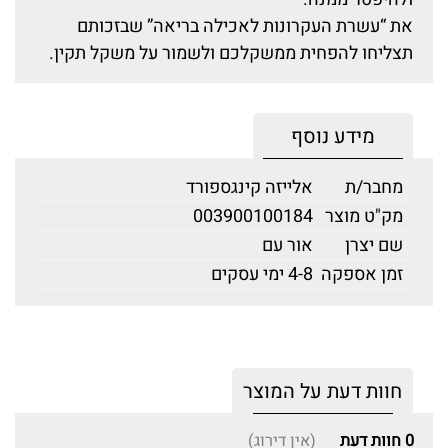
את “עשרת העקרונות לאכילה בריאה” שבזכותם
תצליחו להפחית ממשקלכם ולשמור על משקל תקין.
מידע נוסף
מחבר/ת
אלייזה קינגספורד
מק"ט מוצר
003900100184
שם יצרן
אור עם
זמן אספקה
4-8 ימי עסקים
חוות דעת על המוצר
0
חוות דעת
(אין דירוג)