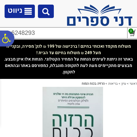
לתפריט
לתוכן
לתפריט
אתר
המרכזי
נגישות
ניווט
0
02-6248293
פ
משלוח מוקפד ואכותי בחינם ! ברכישה של 199
לנק' מסירה, ובקנייה
₪
מעל 249
משלוח בחינם עד הבית !
₪
סר
באתר זה ניתנת לעיתים הנחות על המחיר הקטלוגי. הנחות אלו אינן מבצע.
מבצעים מתקיימים מעת לעת לתקופה מוגבלת, כמפורסם באתר ובהתאם
לתקנון.
נג
ראשי
>
עיון
>
בריאות
>
הרזיה בכוח המוח