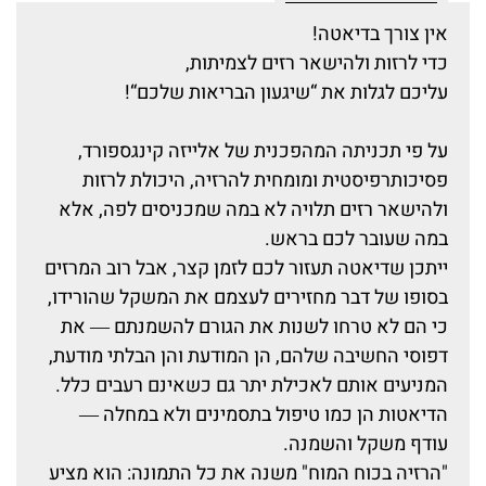
אין צורך בדיאטה!
כדי לרזות ולהישאר רזים לצמיתות,
עליכם לגלות את “שיגעון הבריאות שלכם“!
על פי תכניתה המהפכנית של אלייזה קינגספורד,
פסיכותרפיסטית ומומחית להרזיה, היכולת לרזות
ולהישאר רזים תלויה לא במה שמכניסים לפה, אלא
במה שעובר לכם בראש.
ייתכן שדיאטה תעזור לכם לזמן קצר, אבל רוב המרזים
בסופו של דבר מחזירים לעצמם את המשקל שהורידו,
כי הם לא טרחו לשנות את הגורם להשמנתם ― את
דפוסי החשיבה שלהם, הן המודעת והן הבלתי מודעת,
המניעים אותם לאכילת יתר גם כשאינם רעבים כלל.
הדיאטות הן כמו טיפול בתסמינים ולא במחלה ―
עודף משקל והשמנה.
"הרזיה בכוח המוח" משנה את כל התמונה: הוא מציע