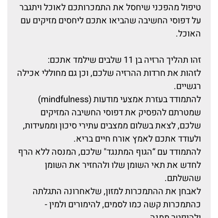
טיפול מהפכני שיחסל את התמכרותכם לאוכל ויתגבר
על דפוסי החשיבה שהביאו אתכם ליחסים מזיקים עם
האוכל.
זהו תהליך הרזיה בן 11 שלבים שילמד אתכם:
לזהות את חרדות ההרזיה שלכם, וכן גם מחוללי אכילה
רגשיים.
להתמודד בעזרת אמצעי מודעות (mindfulness)
שמטרתם להפסיק את דפוסי החשיבה המזיקים
שלכם, לצאת בשלום ממצבים עתירי סיכון וממעידות,
ולעודד אתכם לאמץ אורח חיים בריא.
להתמודד עם “הגוף המתנגד" שלכם, המנסה ללא הרף
לחדש את תאי השומן שלו ולהחזיר את השומן
שהשלתם.
לאבחן את ההתמכרות למזון, שלאחרונה התגלתה
כהתמכרות קשה כמו לסמים, להימורים ולמין -
ולהיפטר ממנה.