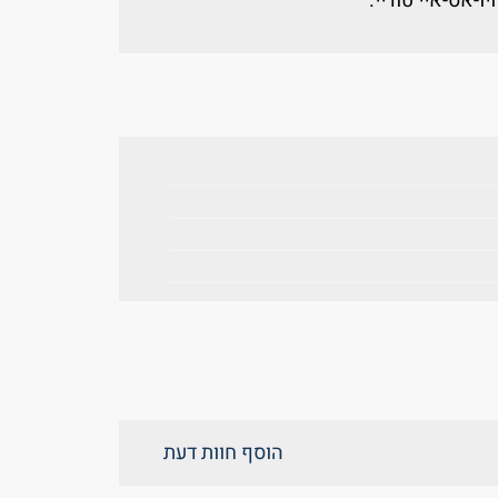
ו-אס-איי טודיי.
הוסף חוות דעת