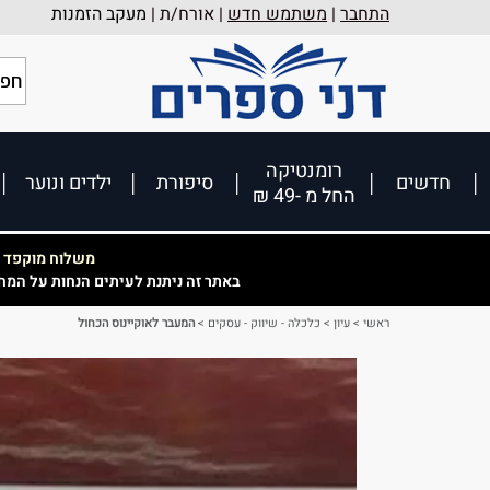
התחבר
|
משתמש חדש
| אורח/ת |
מעקב הזמנות
רומנטיקה
חדשים
סיפורת
ילדים ונוער
החל מ -49 ₪
משלוח מוקפד וא
באתר זה ניתנת לעיתים הנחות על המח
ראשי
>
עיון
>
כלכלה - שיווק - עסקים
>
המעבר לאוקיינוס הכחול