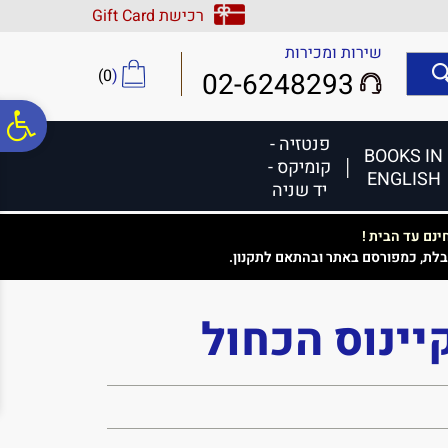
לתפריט
לתוכן
לתפריט
רכישת Gift Card
אתר
המרכזי
נגישות
שירות ומכירות
)
0
(
02-6248293
פ
פנטזיה -
BOOKS IN
קומיקס -
ENGLISH
סר
יד שניה
נם עד הבית !
נג
בלת, כמפורסם באתר ובהתאם לתקנון.
יינוס הכחול