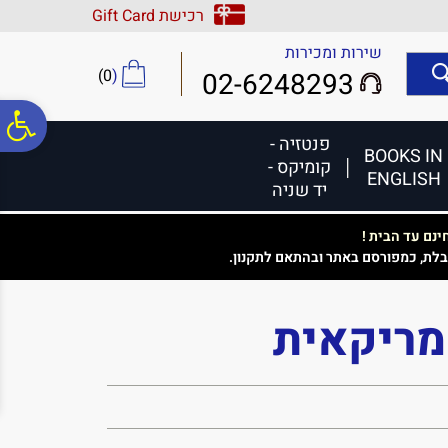
לתפריט
לתוכן
לתפריט
רכישת Gift Card
אתר
המרכזי
נגישות
שירות ומכירות
)
0
(
02-6248293
פ
פנטזיה -
BOOKS IN
קומיקס -
ENGLISH
סר
יד שניה
נם עד הבית !
נג
בלת, כמפורסם באתר ובהתאם לתקנון.
ריקאית