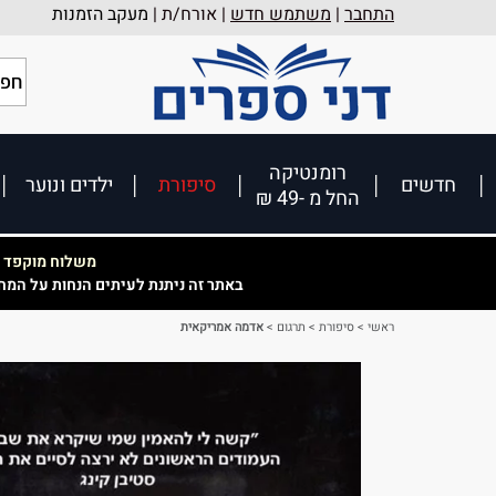
התחבר
|
משתמש חדש
| אורח/ת |
מעקב הזמנות
רומנטיקה
חדשים
סיפורת
ילדים ונוער
החל מ -49 ₪
משלוח מוקפד וא
באתר זה ניתנת לעיתים הנחות על המח
ראשי
>
סיפורת
>
תרגום
>
אדמה אמריקאית