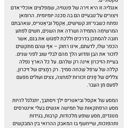
סקסוניים.
אנגליה זו היא זירה של פנטזיה, שמִפלצים אוכלי־אדם
ויצורים על־טבעיים הם בה סכנה יומיומית. הרומאן
נפתח כשבני־זוג קשישים, אַקְסְל ובִּיאַטריס, שאהבתם
המרשימה הִתמידה ושרדה את השנים, חשים לפתע
חובה להסתכן בדרכים וללכת לפגוש את בנם, אשר
הכפר שלו, לדעתם, אינו רחוק – אף שהם מתקשים
לזכור את הבן ומדוע הלך מהם לבלי שוב לפני שנים.
בעיית הזיכרון אינה רק שלהם. על כל הארץ נפלה
קללה של ערפל שִׁכחה סמיך. רק רְמָצים של זיכרון,
צללים של פָּנים זכורות־למחצה, צצים ועולים מפעם
לפעם מן העבר.
המסע של אקסל וביאטריס ילך ויסתבך, יתגלגל להיות
מסע הרפתקאות של חמישה אנשים בעלי אינטרסים
מנוגדים, מסע שופע מלכודות, קרבות, בגידות
ותהפוכות, שייחשף בו המאבק ההרואי בין המבקשים