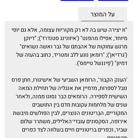
על המוצר
"זו יצירה שיש בה לא רק מקוריות עצומה, אלא גם יופי
מיוחד, אפילו מהפנט" ('איוונינג סטנדרד'); "דיוקן
מרגש עמוקות של אהבתם של גבר ואשה נשואים"
('גרדיאן'); "רומאן נוגע ללב ומטריד, כתוב בהעזה של
דמיון" ('פַיננשל טיימס').
'הענק הקבור', הרומאן השביעי של אישיגורו, חתן פרס
נובל לספרות, מדמיין את אנגליה של תחילת המאה
השישית לספירה. הרומאים כבר נסוגו ממנה, ולאחר
שנים של מלחמות עקובות מדם בין התושבים
המקוריים, הבְּריטונים הנוצרים, לבין הפולשים מיבשת
אירופה, הסקסונים עובדי־האלילים, משתרר שלום
שביר, וכפרים בריטוניים חיים בשלווה לצד כפרים