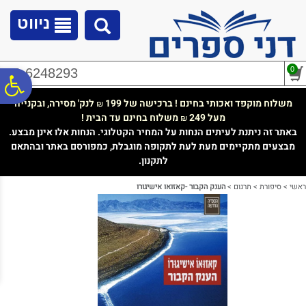
לתפריט
לתוכן
לתפריט
אתר
המרכזי
נגישות
ניווט
0
02-6248293
פ
משלוח מוקפד ואכותי בחינם ! ברכישה של 199
לנק' מסירה, ובקנייה
₪
מעל 249
משלוח בחינם עד הבית !
₪
סר
באתר זה ניתנת לעיתים הנחות על המחיר הקטלוגי. הנחות אלו אינן מבצע.
מבצעים מתקיימים מעת לעת לתקופה מוגבלת, כמפורסם באתר ובהתאם
לתקנון.
נג
ראשי
>
סיפורת
>
תרגום
>
הענק הקבור -קאזואו אישיגורו