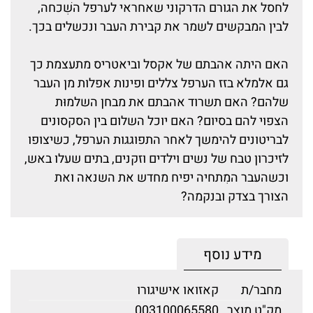
לחסל את הגורם הדרקוני שאחראי לערפל השִׁכחה,
לבין המבקשים לשמר את קבירת העבר ונכשלים בכך.
האם היתה אהבתם של אקסל וביאטריס מתעצמת כך
גם אלמלא בזז הערפל צללים ופינות אפלות מן העבר
שלהם? האם תשרוד אהבתם את מבחן השלמוּת
הצפוי להם בסיום? האם יוכל השלום בין הסקסונים
לבריטונים להימשך לאחר התפוגגות הערפל, כשיצופו
לזיכרון טבח של נשים וילדים וזקנים, בתים שעלו באש,
וכשהעבר המִתחיה יפיח מחדש את השנאה ואת
הצורך בצדק ובנקמה?
מידע נוסף
מחבר/ת
קאזואו אישיגורו
מק"ט מוצר
003100065580