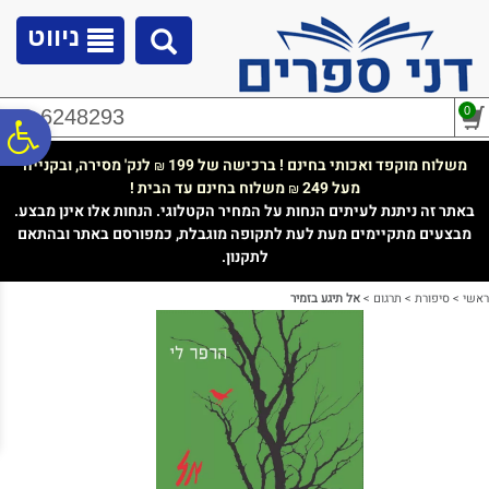
לתפריט
לתוכן
לתפריט
אתר
המרכזי
נגישות
ניווט
0
02-6248293
פ
משלוח מוקפד ואכותי בחינם ! ברכישה של 199
לנק' מסירה, ובקנייה
₪
מעל 249
משלוח בחינם עד הבית !
₪
סר
באתר זה ניתנת לעיתים הנחות על המחיר הקטלוגי. הנחות אלו אינן מבצע.
מבצעים מתקיימים מעת לעת לתקופה מוגבלת, כמפורסם באתר ובהתאם
לתקנון.
נג
ראשי
>
סיפורת
>
תרגום
>
אל תיגע בזמיר