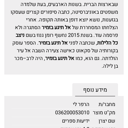
שבארצות הברית. בשנות הארבעים, בעת שלמדה
משפטים באוניברסיטה, כתבה סיפורים קצרים שעסקו
בגזענות, נושא יוצא דופן באותה תקופה. אחרי
הצלחתו המסחררת של
אל תיגע בזמיר
הסתגרה ולא
פרסמה עוד. בשנת 2015 נחשף רומן גנוז בשם
ניצב
כל הלילות
, שכתבה לפני
אל תיגע בזמיר
. הספר עוסק
בקורותיה של סקאוט כאישה צעירה השבה אל עיר
הולדתה. גם הוא, כמו
אל תיגע בזמיר
, היה לרב–מכר
בן לילה.
מידע נוסף
מחבר/ת
הרפר לי
מק"ט מוצר
036200053010
שם יצרן
ידיעות ספרים