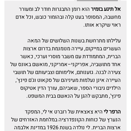
אל תיגע בזמיר
הוא רומן התבגרות חודר לב ומעורר
מחשבה, המסופר בעט קלה ובהומור כובש, וכל אדם
ראוי שיקרא אותו.
עלילתו מתרחשת בשנות השלושים של המאה
העשרים במייקום, עיירה מנומנמת בדרום ארצות
הברית, המתמודדת עם משבר מוסרי וערכי, כאשר
אחד מתושביה, אפריקני–אמריקני, מואשם באונס של
צעירה לבנה. גזענותם, אלימותם וצביעותם של תושבי
העיירה אינן נעלמות מעיניהם של סקאוט וג'ם פינץ',
הילדים גיבורי הספר, שאביהם, עורך הדין אטיקוס
פינץ', מתבקש להגן על הנאשם בבית המשפט.
הרפר לי
היא צאצאית של רוברט אי לי, המפקד
הנערץ של כוחות הקונפדרציה במלחמת האזרחים של
ארצות הברית. לי נולדה בשנת 1926 במדינת אלבמה