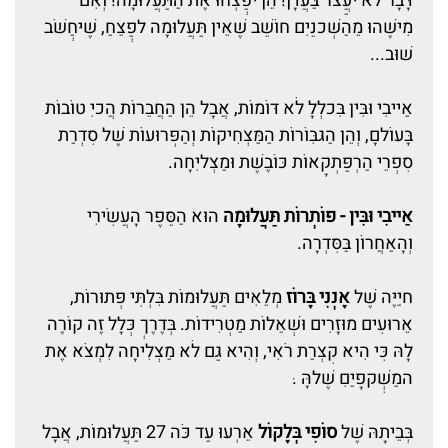
דָּבָר לֹא יעֲַצֹר בַּעֲדָן! הֵן יפְַצְּחוּ אֶת הַתַּעֲלוּמָה! וְאִם
מִישֶׁהוּ מֵהַשְּׁכנֵיִם חוֹשֵׁב שֶׁאֵין תַּעֲלוּמָה לפְַצֵּחַ, שֶׁיּחְַשֹׁב
שׁוּב...
אַייבִי וּבִּין בִּכלְלָ לֹא דּוֹמוֹת, אֲבָל הֵן הַחֲבֵרוֹת הֲכיִ טוֹבוֹת
בָּעוֹלםָ, וְהֵן הַגּבִּוֹרוֹת הַמַּצְחִיקוֹת וְהַפְּרוּעוֹת שֶׁל סִדְרַת
סִפְרֵי הַרְפַּתְקָאוֹת כּוֹבֶשֶׁת וּמַצְליִחָה.
אַייבִי וּבִּין - פּוֹתְרוֹת תַּעֲלוּמָה
הוּא הַסֵּפֶר הָעֲשִׂירִי
וְהָאַחֲרוֹן בַּסִּדְרָה.
חיַיֶּה שֶׁל
אֶנְנִי בֶּרוֹז
מְלֵאִים תַּעֲלוּמוֹת בִּלְתִּי פְּתוּרוֹת,
אֵרוּעִים מוּזָרִים וּשְׁאֵלוֹת מַטְרִידוֹת. בְּדֶרֶךְ כְּלָל זֶה קוֹרֶה
לָהּ כִּי הִיא קִצְרַת רֹאִי, וְהִיא גַּם לֹא מַצְלִיחָה לִמְצֹא אֶת
המַשְִּׁקפָיַםִ שֶׁלהָּ .ּ
בְּבֵיתָהּ שֶׁל
סוֹפִי בְּלֶקוֹל
אֵרְעוּ עַד כֹּה 27 תַּעֲלוּמוֹת, אֲבָל