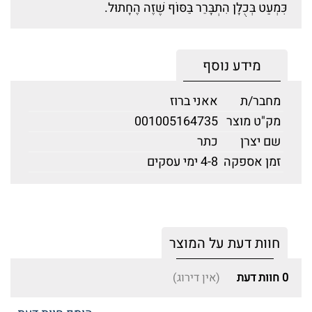
כִּמְעַט בְּכֻלָּן הִתְבָּרֵר בַּסּוֹף שֶׁזֶּה הֶחָתוּל.
מידע נוסף
מחבר/ת
אאני ברוז
מק"ט מוצר
001005164735
שם יצרן
כתר
זמן אספקה
4-8 ימי עסקים
חוות דעת על המוצר
0
חוות דעת
(אין דירוג)