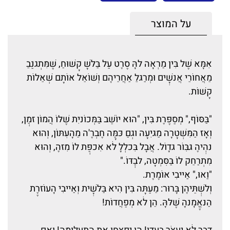
על המוצר
אִמָּא שֶׁל בִּין מַרְאָה להָּ סֶרֶט עַל בַּלּשָׁ קָשׁוּחַ, שֶׁמִּתְגנַּבֵ
מֵאֲחוֹרֵי אֲנשִָׁים וּמְרַגּלֵ אַחֲרֵיהֶם וְשׁוֹאֵל אוֹתָם שְׁאֵלוֹת
קָשׁוֹת.
"בַּסּוֹף," מְסַפֶּרֶת בִּין, "הוּא יוֹשֵׁב בַּמְּכוֹניִת שֶׁלּוֹ הֲמוֹן זמְַן,
וְאָז הַמִּשְׁטָרָה מַגּיִעָה וגְםַ כּמַָּה חֶבְרֶ'ה מֵהָעִתּוֹן, וְהוּא
נהְִיהֶ גּבִּוֹר גּדָוֹל. אֲבָל בִּכלְלָ לֹא אִכפְַּת לוֹ מִזּהֶ, וְהוּא
מִתְרַחֵק לוֹ בַּסִּמְטָה, לבְַדּוֹ."
"וַאוּ," אַייבִי אוֹמֶרֶת.
וְלשְִׁתֵּיהֶן בָּרוּר: מֵעַתָּה בִּין הִיא בַּלּשִָׁית וְאַייבִי הָעוֹזרֶֶת
הַנּאֱֶמָנהָ שֶׁלּהָּ. הֵן לֹא מְפַחֲדוֹת!