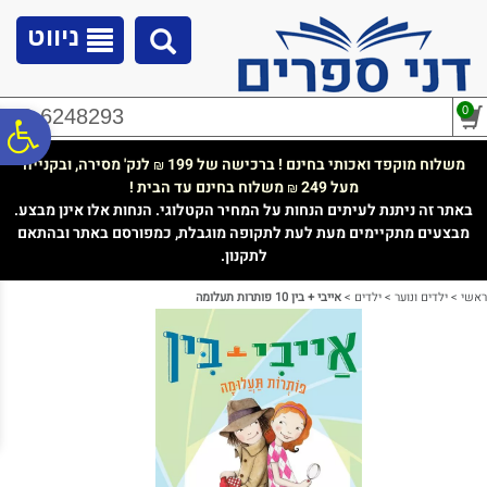
לתפריט
לתוכן
לתפריט
אתר
המרכזי
נגישות
ניווט
0
02-6248293
פ
משלוח מוקפד ואכותי בחינם ! ברכישה של 199
לנק' מסירה, ובקנייה
₪
מעל 249
משלוח בחינם עד הבית !
₪
סר
באתר זה ניתנת לעיתים הנחות על המחיר הקטלוגי. הנחות אלו אינן מבצע.
מבצעים מתקיימים מעת לעת לתקופה מוגבלת, כמפורסם באתר ובהתאם
לתקנון.
נג
ראשי
>
ילדים ונוער
>
ילדים
>
אייבי + בין 10 פותרות תעלומה