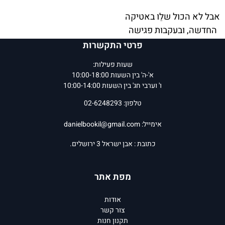
אבל לא הכול שלֵו באטיקה
החדשה, ובעקבות פגישה
מפתיעה מגלה עד מהרה
פרטי התקשרות
אווה תשע שמשהו אפל
שעות פעילות:
מתרחש שם ואם לא תזדרז
א'-ה' בין השעות 10:00-18:00
להתערב, אורבונה עלולה
ו' וערבי חג' בין השעות 10:00-14:00
להיחרב כליל.
טלפון: 02-6248293
גיבורה למען וונדלה הוא
אימייל:
danielbookil@gmail.com
ספר שני בטרילוגיה
כתובת : אבן ישראל 3 ירושלים.
הממשיך את קודמו בעלילה
מרתקת ובאיורים עוצרי
מפת אתר
נשימה, אשר יגרמו
לקוראים להמשיך לחלום
אודות
על עולמות רחוקים. המאבק
צור קשר
רק מתחיל...
תקנון חנות