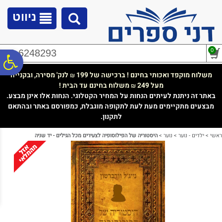
לתפריט
לתוכן
לתפריט
אתר
המרכזי
נגישות
ניווט
0
02-6248293
פ
משלוח מוקפד ואכותי בחינם ! ברכישה של 199
לנק' מסירה, ובקנייה
₪
מעל 249
משלוח בחינם עד הבית !
₪
סר
באתר זה ניתנת לעיתים הנחות על המחיר הקטלוגי. הנחות אלו אינן מבצע.
מבצעים מתקיימים מעת לעת לתקופה מוגבלת, כמפורסם באתר ובהתאם
לתקנון.
נג
ראשי
>
ילדים - נוער
>
נוער
>
היסטוריה של הפילוסופיה לצעירים מכל הגילים - יד שניה