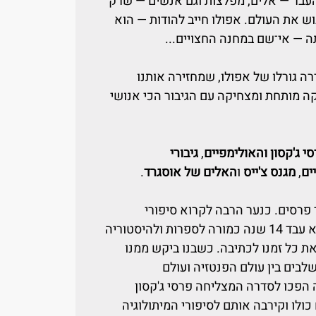
העבר — אלים, מפלצות וגם אנשים — שרק
ש את העולם. אפולו חייב להודות — הוא
ה — אי־שם במחנה החצויים...
 גורלו של אפולו, שמחזירה אותנו
קה מותחת ומצחיקה עם הגיבור הכי אנושי
י ג'קסון והאולימפיים
,
גיבורי
ים
,
מגנס צ'ייס
ו
האלים של אוסגרד
.
ר פרסים. כנער הרבה לקרוא סיפורי
מיתולוגיה וספרי פנטזיה ומדע בדיוני. הוא עבד 14 שנה כמורה לספרות ולהיסטוריה
ת כל זמנו לכתיבה. כשבנו ביקש ממנו
שלבים בין עולם הפנטזיה ועולם
ה הפכו לסדרה המצליחה פרסי ג'קסון
כולו וקירבה אותם לסיפורי המיתולוגיה