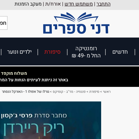
התחבר
|
משתמש חדש
| אורח/ת |
מעקב הזמנות
רומנטיקה
חדשים
סיפורת
ילדים ונוער
החל מ -49 ₪
משלוח מוקפד וא
באתר זה ניתנת לעיתים הנחות על המח
ראשי
>
סיפורת
>
פנטזיה - מד''ב - קומיקס
>
גורלו של אפולו 1 - האורקל הנסתר