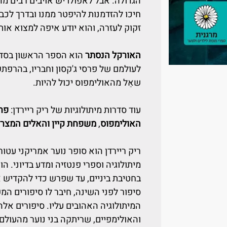
הגדולה. אבל לאפולו יש אויבים רבים מ
חיכו להזדמנות להיפטר ממנו ובדרך לכבו
זקוק לעזרה, והוא יודע איפה למצוא אות
האורקל הנסתר
הוא הספר הראשון בסדרה
לעולמם של פרסי ג'קסון וחבריו, בהרפת
שאֵל מהאולימפוס יכול להיות.
עוד סדרות מיתולוגיות של ריק ריירדן:
פרס
האולימפוס
,
משפחת קיין והאלים המצרי
ריק ריירדן הוא סופר נוער אמריקני עטו
בחטיבת ביניים, עד שפרש כדי להקדיש א
סיפור לפני השינה, חיבר לו סיפורים המ
המיתולוגיה האהובים עליו. סיפורים אל
והאולימפיים, שריתקה בני נוער מהעולם 