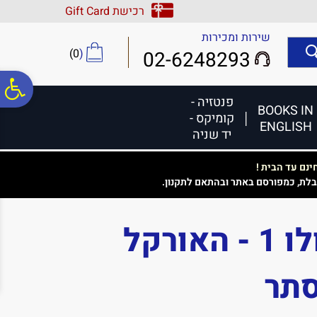
לתפריט
לתוכן
לתפריט
רכישת Gift Card
אתר
המרכזי
נגישות
שירות ומכירות
)
0
(
02-6248293
פ
פנטזיה -
BOOKS IN
קומיקס -
ENGLISH
סר
יד שניה
נם עד הבית !
נג
בלת, כמפורסם באתר ובהתאם לתקנון.
גורלו של אפולו 1 - האורקל
תר