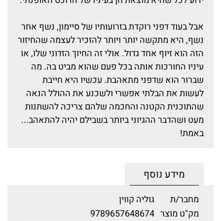
ידוע לכל שהיא מוצאת חן בעיניו של הדוכס האופנתי.
אבל בעוד דפני רוקדת בזרועותיו של סיימון, נשף אחר
נשף, היא מתקשה יותר ויותר להזכיר לעצמה שהחיזור
הזה הוא זיוף אחד גדול. אולי זה החיוך הזדוני שלו, או
עיניו החורכות אותה בכל פעם שהוא מביט בה. מה
שברור הוא שדפני מתאהבת. עכשיו היא חייבת
לעשות את הבלתי אפשרי ולשכנע את ההולל הנאה
שהתוכנית הקטנה והחכמה שלהם צריכה להשתנות
מעט ושהדבר ההגיוני ביותר בשבילם יהיה להתאהב...
באמת!
מידע נוסף
מחבר/ת
גוליה קווין
מק"ט מוצר
9789657648674