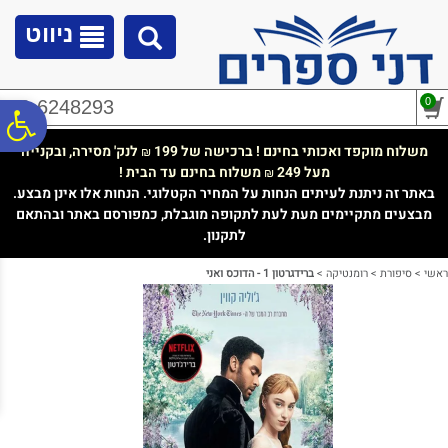
לתפריט
לתוכן
לתפריט
אתר
המרכזי
נגישות
ניווט
0
02-6248293
פ
משלוח מוקפד ואכותי בחינם ! ברכישה של 199
לנק' מסירה, ובקנייה
₪
מעל 249
משלוח בחינם עד הבית !
₪
סר
באתר זה ניתנת לעיתים הנחות על המחיר הקטלוגי. הנחות אלו אינן מבצע.
מבצעים מתקיימים מעת לעת לתקופה מוגבלת, כמפורסם באתר ובהתאם
לתקנון.
נג
ראשי
>
סיפורת
>
רומנטיקה
>
ברידגרטון 1 - הדוכס ואני