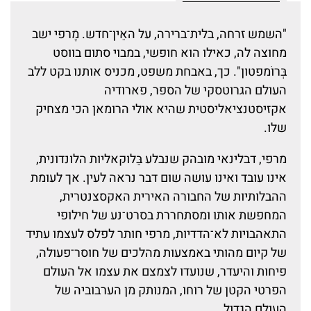
"השמש זרחה, בלית־ברירה, על האֵין־חדש. מֶרפי ישב
מחוצה לה, כאילו הוא חופשי, במבוי סתום בווסט
בְּרוֹמפטון". כך, באבחת משפט, מכניס אותנו בקט ללב
העולם הגרוטסקי של הספר, פארודיה
אקזיסטנציאליסטית שהיא אולי הרומאן הכי מצחיק
שלו.
מרפי, דבלינאי מובהק שנבלע בַּלוקאליות הלונדונית,
אינו עובד ואינו עושה שום דבר נראה לעין. אך לעומת
ההבלותיות של החבורה האירית האקסצנטרית,
המחפשת אותו ומסתחררת בסרט־נע של חילופי
התאהבויות לא־הדדיות, מרפי חותר לפלס לעצמו עתיד
של קיום מהותי באמצעות מהלכים של חוסר־פעולה,
פיחות והיעדר, שנועדו לצמצם את עצמו אל העולם
הפרטי הקטן של רוחו, המנותק מן הערבוביה של
העולם הגדול.