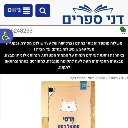
לתפריט
לתוכן
לתפריט
אתר
המרכזי
נגישות
ניווט
0
02-6248293
פ
משלוח מוקפד ואכותי בחינם ! ברכישה של 199
לנק' מסירה, ובקנייה
₪
מעל 249
משלוח בחינם עד הבית !
₪
סר
באתר זה ניתנת לעיתים הנחות על המחיר הקטלוגי. הנחות אלו אינן מבצע.
מבצעים מתקיימים מעת לעת לתקופה מוגבלת, כמפורסם באתר ובהתאם
לתקנון.
נג
ראשי
>
סיפורת
>
תרגום
>
מרפי - סמואל בקט