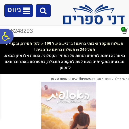
לתפריט
לתוכן
לתפריט
אתר
המרכזי
נגישות
ניווט
0
02-6248293
פ
משלוח מוקפד ואכותי בחינם ! ברכישה של 199
לנק' מסירה, ובקנייה
₪
מעל 249
משלוח בחינם עד הבית !
₪
סר
באתר זה ניתנת לעיתים הנחות על המחיר הקטלוגי. הנחות אלו אינן מבצע.
מבצעים מתקיימים מעת לעת לתקופה מוגבלת, כמפורסם באתר ובהתאם
לתקנון.
נג
ראשי
>
ילדים ונוער
>
נוער
>
האסופית5 - בית החלומות של אן