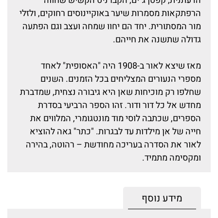
הדעתנית, קפטן ג´ים, הקברניט הקשיש שחווה
הרפתקאות מסמרות שיער באוקיינוסים רחוקים, ולזלי
מור המסתורית. יחד הם יחוו שמחה ועצב וגם הפתעה
גדולה שתשנה את חייהם.
מאז שיצא לאור ב-1908 היה "האסופית" לאחד
מספרי הנעורים המצליחים בכל הזמנים. השנים
שחלפו רק מוכיחות שאן היא גיבורה נצחית, שמדברת
מחדש אל כל דור ודור. זהו הספר הרביעי בסדרת
הספרים, שכתבה לוסי מוד מונטגומרי, המלווים את
חייה של אן מילדות עד לבגרות. "כתר" גאה להוציא
לאור את הסדרה בעריכה מחודשת – רהוטה, בהירה
ומקסימה מתמיד.
מידע נוסף