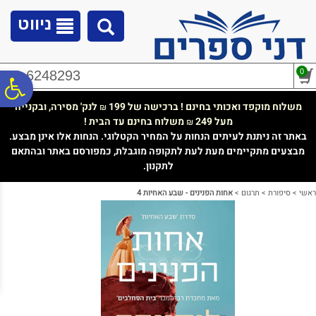
לתפריט
לתוכן
לתפריט
אתר
המרכזי
נגישות
ניווט
0
02-6248293
פ
משלוח מוקפד ואכותי בחינם ! ברכישה של 199
לנק' מסירה, ובקנייה
₪
מעל 249
משלוח בחינם עד הבית !
₪
סר
באתר זה ניתנת לעיתים הנחות על המחיר הקטלוגי. הנחות אלו אינן מבצע.
מבצעים מתקיימים מעת לעת לתקופה מוגבלת, כמפורסם באתר ובהתאם
לתקנון.
נג
ראשי
>
סיפורת
>
תרגום
>
אחות הפנינים - שבע האחיות 4