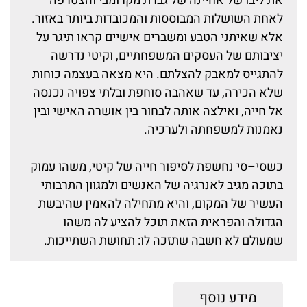
את ליבו של אחיינה של גברת מקרומבי והצטרפה
לאחת השושלות המבוססות והמכובדות ביותר באזור.
אלא שאיתני הטבע ומשברים אישיים קראו תיגר על
יציבותם של העסקים המשפחתיים, וקיטי נדרשה
להתגייס למאבק להצלתם. היא מצאה בעצמה כוחות
שלא הכירה, עד שאהבה סוחפת ובלתי צפויה נכנסה
אל חייה, ואילצה אותה לבחור בין אושרה האישי ובין
נאמנות למשפחתה ולערכיה.
כשסי–סי נחשפת לסיפור חייה של קיטי, משהו עמוק
בתוכה מגיב לאנרגיה של האנשים ולמגוון התרבותי
העשיר של המקום, והיא מתחילה להאמין שהיבשת
הגדולה והפראית הזאת תוכל להציע לה משהו
שמעולם לא חשבה שתזכה לו: תחושת השתייכות.
מידע נוסף