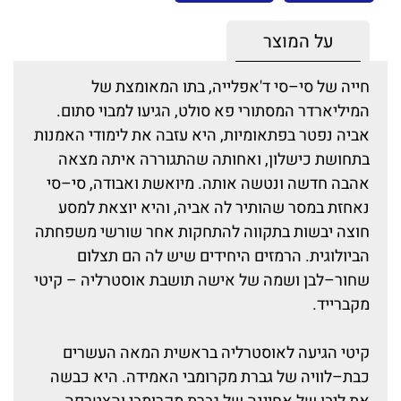
על המוצר
חייה של סי–סי ד'אפלייה, בתו המאומצת של
המיליארדר המסתורי פא סולט, הגיעו למבוי סתום.
אביה נפטר בפתאומיות, היא עזבה את לימודי האמנות
בתחושת כישלון, ואחותה שהתגוררה איתה מצאה
אהבה חדשה ונטשה אותה. מיואשת ואבודה, סי–סי
נאחזת במסר שהותיר לה אביה, והיא יוצאת למסע
חוצה יבשות בתקווה להתחקות אחר שורשי משפחתה
הביולוגית. הרמזים היחידים שיש לה הם תצלום
שחור–לבן ושמה של אישה תושבת אוסטרליה – קיטי
מקברייד.
קיטי הגיעה לאוסטרליה בראשית המאה העשרים
כבת–לוויה של גברת מקרומבי האמידה. היא כבשה