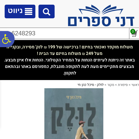
לתפריט
לתוכן
לתפריט
אתר
המרכזי
נגישות
ניווט
0
02-6248293
פ
משלוח מוקפד ואכותי בחינם ! ברכישה של 199
לנק' מסירה, ובקנייה
₪
מעל 249
משלוח בחינם עד הבית !
₪
סר
באתר זה ניתנת לעיתים הנחות על המחיר הקטלוגי. הנחות אלו אינן מבצע.
מבצעים מתקיימים מעת לעת לתקופה מוגבלת, כמפורסם באתר ובהתאם
לתקנון.
נג
ראשי
>
סיפורת
>
מקור
>
לולק - מיכל כהן חי