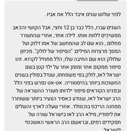
לפני שלוש שנים איבד הלל את אביו.
השנים עברו, הלל כבר בן 12 וחצי, אבל הקושי והכאב
ממשיכים ללוות אותו. לילה אחד, אחרי שהתעורר
מחלום , הוא שם לב שהמחשב של אמו דלוק ועל
המסך מרצדות המילים: "הסיפור של לולק". מכיוון
שלוּלק הוא שם החיבה שלו, הלל מתחיל לקרוא. זהו
סיפור ממקום אחר ומזמן אחר על ילד קטן בשם
ישראל לאו, לולק בפי משפחתו, שגדל בפולין בשנים
החשוכות ביותר בהיסטוריה. אט-אט נפרש בפני הלל
ובפנינו הקוראים סיפור ילדותו מעורר ההשראה של
הרב ישראל לאו, שנודע כאסיר הצעיר ביותר ששוחרר
ממחנה הריכוז בוכנוולד. אחרי שעלה לארץ והשלים
את לימודיו, מילא הרב לאו בישראל שורה של
תפקידים רמים, ובראשם הרב הראשי האשכנזי
לישראל.