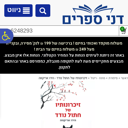
לתפריט
לתוכן
לתפריט
אתר
המרכזי
נגישות
ניווט
0
02-6248293
פ
משלוח מוקפד ואכותי בחינם ! ברכישה של 199
לנק' מסירה, ובקנייה
₪
מעל 249
משלוח בחינם עד הבית !
₪
סר
באתר זה ניתנת לעיתים הנחות על המחיר הקטלוגי. הנחות אלו אינן מבצע.
מבצעים מתקיימים מעת לעת לתקופה מוגבלת, כמפורסם באתר ובהתאם
לתקנון.
נג
ראשי
>
סיפורת
>
מתח - ריגול
>
זיכרונותיו של חתול נודד - הירו אריקווה