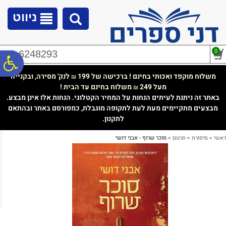
לתפריט
לתוכן
לתפריט
אתר
המרכזי
נגישות
ניווט
0
02-6248293
פ
משלוח מוקפד ואכותי בחינם ! ברכישה של 199
לנק' מסירה, ובקנייה
₪
מעל 249
משלוח בחינם עד הבית !
₪
סר
באתר זה ניתנת לעיתים הנחות על המחיר הקטלוגי. הנחות אלו אינן מבצע.
מבצעים מתקיימים מעת לעת לתקופה מוגבלת, כמפורסם באתר ובהתאם
לתקנון.
נג
ראשי
>
סיפורת
>
תרגום
>
סוכר שרוף - אבני דושי