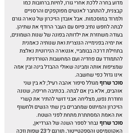
מדוע בחרה ללכת אחרי גורו, לחיות ברחובות כמו
קבצנית, להתחבר לאנשים מפוקפקים והרסניים
ולמרוד במוסכמות. אבל אובדן הזיכרון של טארה גורם
לבתה לחפש נתיב פיוס עם העבר הרודף את שתיהן.
בעודה משחזרת את ילדותה בפונה של שנות השמונים,
את ימיה בפנימייה הנוצרית ואת שנותיה כאמנית
בתחילת דרכה בבומביי, אנטארה הנירוטית נאלצת
להתמודד עם פחדיה ועם המחשבות הטורדניות
שמציפות אותה ומבינה שאולי ההבדל בינה ובין אמה
אינו גדול כפי שחשבה.
סוכר שרוף
מגולל סיפור אהבה רעיל; לא בין שני
אוהבים, אלא בין אם לבתה. בכתיבה חריפה, שנונה
וחודרת נפש, מצליחה אבני דושי להתיר את קשרי
הזיכרון והמיתוס שמחברים בין שתי הנשים ולחשוף
את האמת המסתתרת מתחת לפני השטח.
סוכר שרוף
נבחר לספר השנה של הגרדיאן,
האקונומיסט והספקטייטור, תורגם ל־23 שפות וזכה