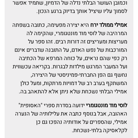
וכמובן העושר הבלתי נדלה של הדמיון, שתמיד אפשר
לסמוך עליו שיציל אותך בדיוק ברגע הנכון.
אמילי ממולד ירח
היא יצירה מפעימה, כתובה בשפתה
המרהיבה של לוסי מוד מונטגומרי, שהקימה לה
מעריצות ומעריצים זה דורות רבים. זהו ספר על
המורכבות של נפש האדם, על התובנה שדברים אינם
רק כפי שהם נראים, על כוחה המרפא של הכתיבה
ועל המעבר המרגש מילדות לבגרות. בקריאה עכשווית
נחשף גם הפן החברתי-פמיניסטי של היצירה,
המשתקף בערב רב של דמויות מרתקות, ומעל כולן
אמילי הבלתי נשכחת שלא ניתן אלא להתאהב בה.
לוסי מוד מונטגומרי
ידועה בסדרת ספרי "האסופית"
האהובה, אבל בנוסף כתבה את עלילותיה של הנערה
אמילי, שהספרים על אודותיה נהפכו גם כן
לקלאסיקה בלתי-נשכחת.