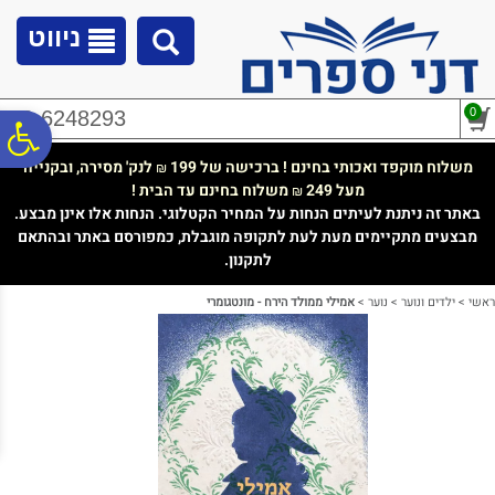
לתפריט
לתוכן
לתפריט
אתר
המרכזי
נגישות
ניווט
0
02-6248293
פ
משלוח מוקפד ואכותי בחינם ! ברכישה של 199
לנק' מסירה, ובקנייה
₪
מעל 249
משלוח בחינם עד הבית !
₪
סר
באתר זה ניתנת לעיתים הנחות על המחיר הקטלוגי. הנחות אלו אינן מבצע.
מבצעים מתקיימים מעת לעת לתקופה מוגבלת, כמפורסם באתר ובהתאם
לתקנון.
נג
ראשי
>
ילדים ונוער
>
נוער
>
אמילי ממולד הירח - מונטגומרי