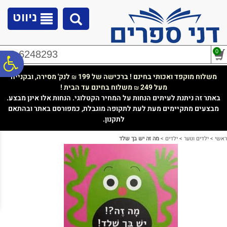
לתפריט
לתוכן
לתפריט
אתר
המרכזי
נגישות
ניווט
0
02-6248293
פ
משלוח מוקפד ואכותי בחינם ! ברכישה של 199
לנק' מסירה, ובקנייה
₪
מעל 249
משלוח בחינם עד הבית !
₪
סר
באתר זה ניתנת לעיתים הנחות על המחיר הקטלוגי. הנחות אלו אינן מבצע.
מבצעים מתקיימים מעת לעת לתקופה מוגבלת, כמפורסם באתר ובהתאם
לתקנון.
נג
ראשי
>
ילדים ונוער
>
ילדים
>
מה זה יש בך שלד