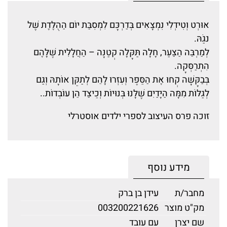
אוּרְט וְטִידְלִי נִמְצָאִים בְּדַרְכָּם לִמְסִבַּת יוֹם הַהֻלֶּדֶת שֶׁל
נגַֹהּ.
לְמַרְבֵּה הַצַּעַר, חָלָה תַּקָּלָה קְטַנָּה – הַחֲלָלִית שֶׁלָּהֶם
הִתְרַסְּקָה.
בְּבַקָּשָׁה קְחוּ אֶת הַסֵּפֶר וְעִזְרוּ לָהֵם לְתַקֵּן אוֹתָהּ וְגַּם
לְגַלּוֹת מִמָּה הַיָּדַיִם שֶׁלָּנוּ בְּנוּיוֹת וְכֵיצַד הֵן עוֹבְדוֹת..
זוכה פרס העיצוב לספרי ילדים אוסטרלי
מידע נוסף
מחבר/ת
עידן בן ברק
מק"ט מוצר
003200221626
שם יצרן
עם עובד