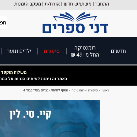
התחבר
|
משתמש חדש
| אורח/ת |
מעקב הזמנות
רומנטיקה
חדשים
סיפורת
ילדים ונוער
החל מ -49 ₪
משלוח מוקפד וא
באתר זה ניתנת לעיתים הנחות על המח
ראשי
>
סיפורת
>
רומנטיקה
>
הסוף לפיתוי - גברים בעלי כבוד 4