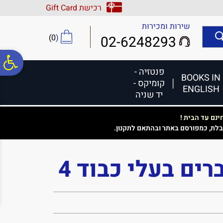
לתפריט
לתוכן
לתפריט
רכישת Gift Card
אתר
המרכזי
נגישות
שירות ומכירות
)
0
(
02-6248293
פ
פנטזיה -
BOOKS IN
קומיקס -
ENGLISH
סר
יד שניה
נם עד הבית !
נג
בלת, כמפורסם באתר ובהתאם לתקנון.
רים בעלי כבוד 4