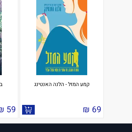
קמע המזל - הלנה האנטינג
ברי
₪
59
₪
69