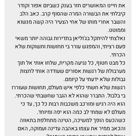
את חיינו המאושרים חזר בענק כשביום אפור וקודר
קיבלתי את הבשורה המרה שהסוף קרב. כאב הלב
והשבר אחרי מותו של אחי הצעיר היה קשה מנשוא
וממוטט.
נאלצתי להיתקל בג'וליאן בתדירות גבוהה יותר משאי
פעם רציתי, והמפגש עורר בי תחושות ותשוקות שלא
הכרתי.
כל מבט חטוף, כל נגיעה מקרית, שלחו אותי אל תוך
מערבולת של רגשות אסורים שעודדה אותי לחצות
גבולות שלא ידעתי על קיומם.
רגשות שלא חשתי כלפי איש מעולם, תחושות שעוררו
בי בלבול. התברר שהוא לא הגבר שחשבתי שהכרתי.
הוא היה רגיש ומורכב משכבות רבות כל כך, עד כי
מעולם לא שמתי לב כמה הוא יפה ומיוחד.
כשהכעס הופך למשיכה, הטינה מתחלפת בתאווה
והכאב ממיר את עצמו באהבה עדינה ועמוקה, האם