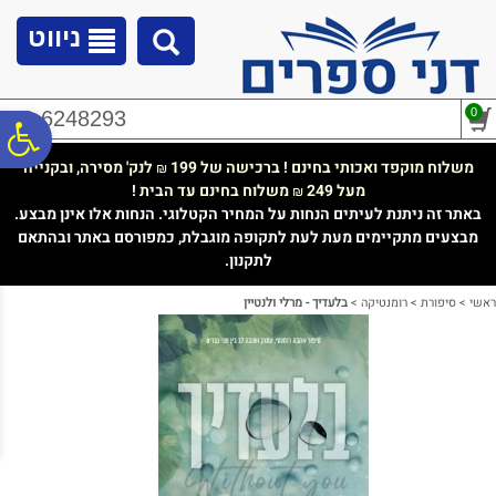
לתפריט
לתוכן
לתפריט
אתר
המרכזי
נגישות
ניווט
0
02-6248293
פ
משלוח מוקפד ואכותי בחינם ! ברכישה של 199
לנק' מסירה, ובקנייה
₪
מעל 249
משלוח בחינם עד הבית !
₪
סר
באתר זה ניתנת לעיתים הנחות על המחיר הקטלוגי. הנחות אלו אינן מבצע.
מבצעים מתקיימים מעת לעת לתקופה מוגבלת, כמפורסם באתר ובהתאם
לתקנון.
נג
ראשי
>
סיפורת
>
רומנטיקה
>
בלעדיך - מרלי ולנטיין