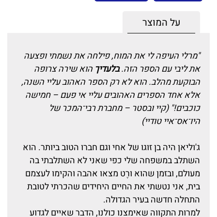
על המוצר
"מרלי העיפה לי את המוח, פילחה את נשמתי ופצעה
את ליבי עם הספר הזה.
בלעדיך
הוא שירה צרופה
הבוקעת מהלב. הוא לא רק הספר האהוב עליי השנה,
אלא אחד הספרים האהובים עליי אי פעם – חמישה
כוכבים!" (קיי ובסטר – מחברת רבי־המכר של
היו־אס־איי טודיי)
ג'וליאן היה בן זוגו של אחי וגם חברו הטוב ביותר. הוא
השתלב במשפחה שלי כפי שאני לא השתלבתי בה
מעולם, ובזמן שהוא ורֶט מצאו אהבה והקימו לעצמם
בית, אני נטשתי את החיים היחידים שהכרתי לטובת
התחלה חדשה בעיר הגדולה.
למרות התקווה שאימצנו כולנו, הדבר שאיים לגדוע