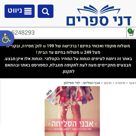
לתפריט
לתוכן
לתפריט
אתר
המרכזי
נגישות
ניווט
0
02-6248293
פ
משלוח מוקפד ואכותי בחינם ! ברכישה של 199
לנק' מסירה, ובקנייה
₪
מעל 249
משלוח בחינם עד הבית !
₪
סר
באתר זה ניתנת לעיתים הנחות על המחיר הקטלוגי. הנחות אלו אינן מבצע.
מבצעים מתקיימים מעת לעת לתקופה מוגבלת, כמפורסם באתר ובהתאם
לתקנון.
נג
ראשי
>
סיפורת
>
תרגום
>
אבני הסליחה - לורי ספילמן