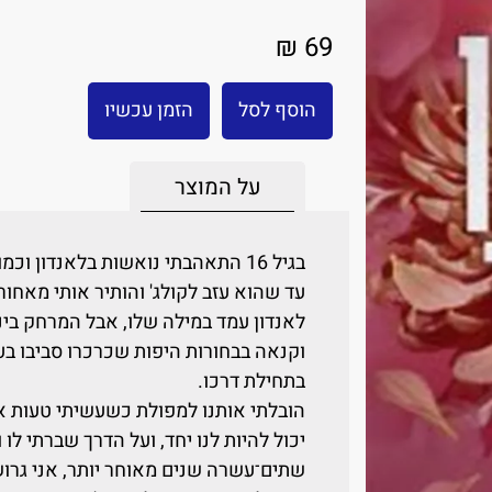
69 ₪
הוסף לסל
הזמן עכשיו
על המוצר
בגיל 16 התאהבתי נואשות בלאנדון וכמו כל מתבגרת טיפוסית, חייתי בבועה ורודה.
עד שהוא עזב לקולג' והותיר אותי מאחו
לאנדון עמד במילה שלו, אבל המרחק בינינ
וקנאה בבחורות היפות שכרכרו סביבו בע
בתחילת דרכו.
הובלתי אותנו למפולת כשעשיתי טעות א
יכול להיות לנו יחד, ועל הדרך שברתי לו 
שתים־עשרה שנים מאוחר יותר, אני גרו