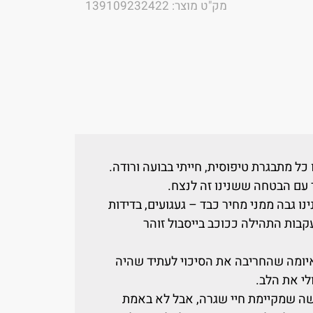
מק"ט מוצר: 139109232422
ר עם הבטחה ששנינו זה לנצח.
ו גבה ממני מחיר כבד – געגועים, בדידות
קבות התהילה ככוכב בייסבול זוהר
יומה שהחריבה את הסיכוי לעתיד שהיה
ולי את הלב.
שה שמקיימת חיי שגרה, אבל לא באמת