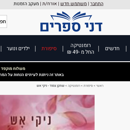
התחבר
|
משתמש חדש
| אורח/ת |
מעקב הזמנות
רומנטיקה
חדשים
סיפורת
ילדים ונוער
החל מ -49 ₪
משלוח מוקפד וא
באתר זה ניתנת לעיתים הנחות על המח
ראשי
>
סיפורת
>
רומנטיקה
>
שחקן צמוד - ניקי אש