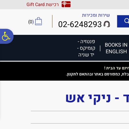
לתפריט
לתוכן
לתפריט
רכישת Gift Card
אתר
המרכזי
נגישות
שירות ומכירות
)
0
(
02-6248293
פ
פנטזיה -
BOOKS IN
קומיקס -
ENGLISH
סר
יד שניה
נם עד הבית !
נג
בלת, כמפורסם באתר ובהתאם לתקנון.
 - ניקי אש