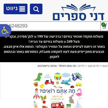
לתפריט
לתוכן
לתפריט
אתר
המרכזי
נגישות
ניווט
0
02-6248293
פ
משלוח מוקפד ואכותי בחינם ! ברכישה של 199
לנק' מסירה, ובקנייה
₪
מעל 249
משלוח בחינם עד הבית !
₪
סר
באתר זה ניתנת לעיתים הנחות על המחיר הקטלוגי. הנחות אלו אינן מבצע.
מבצעים מתקיימים מעת לעת לתקופה מוגבלת, כמפורסם באתר ובהתאם
לתקנון.
נג
ראשי
>
ילדים ונוער
>
ילדים
>
מה אתם רואים? - אניטה בייסטרבוש