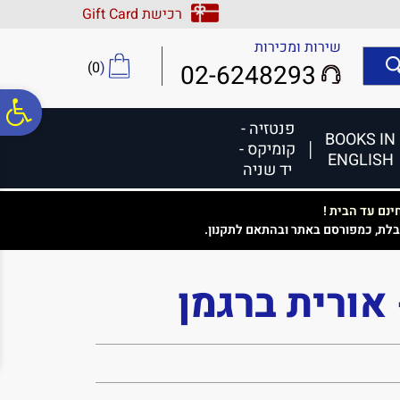
לתפריט
לתוכן
לתפריט
רכישת Gift Card
אתר
המרכזי
נגישות
שירות ומכירות
)
0
(
02-6248293
פ
פנטזיה -
BOOKS IN
קומיקס -
ENGLISH
סר
יד שניה
נם עד הבית !
נג
בלת, כמפורסם באתר ובהתאם לתקנון.
 אורית ברגמן