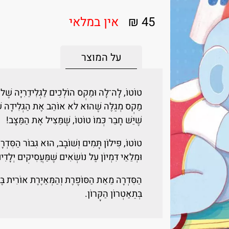
45 ₪
אין במלאי
על המוצר
טוֹטוֹ, לָה־לָה וּמַקְס הוֹלְכִים לַגְּלִידֵרִיָּה שׁ
מַקְס מְגַלֶּה שֶׁהוּא לֹא אוֹהֵב אֶת הַגְּלִידָה שֶׁקּ
שֶׁיֵּשׁ חָבֵר כְּמוֹ טוֹטוֹ, שֶׁמַּצִּיל אֶת הַמַּצָּב!
טוֹטוֹ, פִּילוֹן תָּמִים וְשׁוֹבָב, הוּא גִּבּוֹר הַסִּדְר
וּמְלֵאֵי דִּמְיוֹן עַל נוֹשְׂאִים שֶׁמַּעֲסִיקִים יְלָדִי
הַסִּדְרָה מֵאֵת הַסּוֹפֶרֶת וְהַמְּאַיֶּרֶת אוֹרִית בֶּרְ
בְּתֵאַטְרוֹן הַקָּרוֹן.