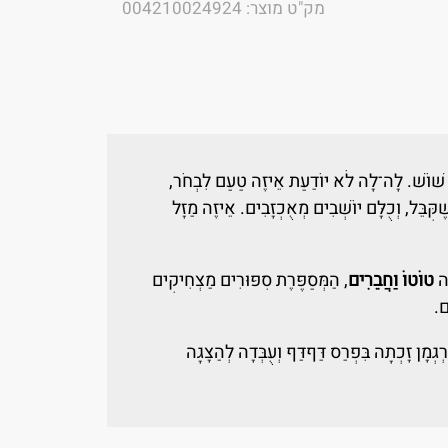
מק"ט מוצר: 004210024924
ֶל שׁוֹשׁ. לָה־לָה לֹא יוֹדַעַת אֵיזֶה טַעַם לִבְחֹר,
ִבֵּל, וְכֻלָּם יוֹשְׁבִים מְאֻכְזָבִים. אֵיזֶה מַזָּל
ָה
טוֹטוֹ וַחֲבֵרִים
, הַמְּסַפֶּרֶת סִפּוּרִים מַצְחִיקִים
ם.
גְמָן זָכְתָה בִּפְרַס דַּףדַּף וְעֻבְּדָה לְהַצָּגָה