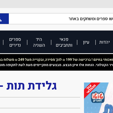
פנאי
היד
ספרים
יהדות
עיון
ותחביבים
השניה
נדירים
כותי בחינם ! ברכישה של 199
לנק' מסירה, ובקנייה מעל 249
משלוח בחי
₪
₪
יר הקטלוגי. הנחות אלו אינן מבצע. מבצעים מתקיימים מעת לעת לתקופה מוג
גלידת תות -