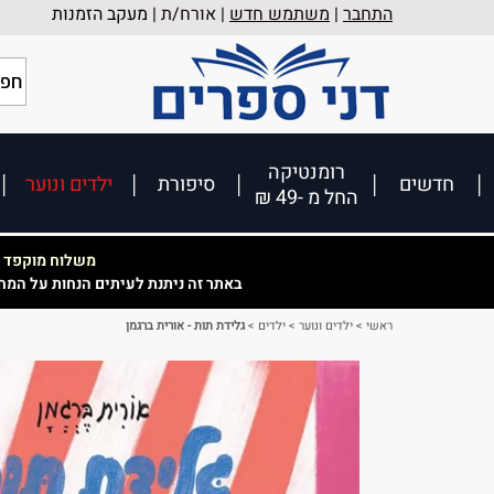
התחבר
|
משתמש חדש
| אורח/ת |
מעקב הזמנות
רומנטיקה
חדשים
סיפורת
ילדים ונוער
החל מ -49 ₪
משלוח מוקפד וא
באתר זה ניתנת לעיתים הנחות על המח
ראשי
>
ילדים ונוער
>
ילדים
>
גלידת תות - אורית ברגמן