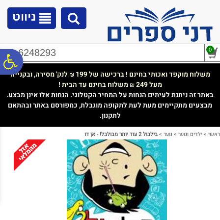
לתפריט
לתוכן
לתפריט
אתר
המרכזי
נגישות
ניווט
0
02-6248293
פ
משלוח מוקפד ואכותי בחינם ! ברכישה של 199
לנק' מסירה, ובקנייה
₪
מעל 249
משלוח בחינם עד הבית !
₪
סר
באתר זה ניתנת לעיתים הנחות על המחיר הקטלוגי. הנחות אלו אינן מבצע.
מבצעים מתקיימים מעת לעת לתקופה מוגבלת, כמפורסם באתר ובהתאם
לתקנון.
נג
ראשי
>
ילדים ונוער
>
נוער
>
בילבול 2 עוד יותר מבולבל! - אן דו