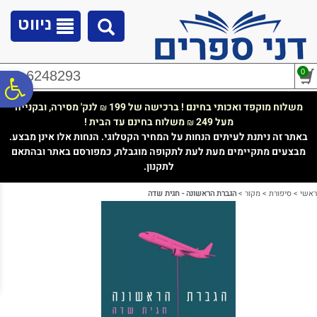
לתפריט
לתוכן
לתפריט
אתר
המרכזי
נגישות
ניווט
0
02-6248293
פ
משלוח מוקפד ואכותי בחינם ! ברכישה של 199
לנק' מסירה, ובקנייה
₪
מעל 249
משלוח בחינם עד הבית !
₪
סר
באתר זה ניתנת לעיתים הנחות על המחיר הקטלוגי. הנחות אלו אינן מבצע.
מבצעים מתקיימים מעת לעת לתקופה מוגבלת, כמפורסם באתר ובהתאם
לתקנון.
נג
ראשי
>
סיפורת
>
מקור
>
הגברת הראשונה - חגית שדה