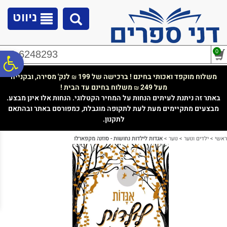
לתפריט
לתוכן
לתפריט
אתר
המרכזי
נגישות
ניווט
0
02-6248293
פ
משלוח מוקפד ואכותי בחינם ! ברכישה של 199
לנק' מסירה, ובקנייה
₪
מעל 249
משלוח בחינם עד הבית !
₪
סר
באתר זה ניתנת לעיתים הנחות על המחיר הקטלוגי. הנחות אלו אינן מבצע.
מבצעים מתקיימים מעת לעת לתקופה מוגבלת, כמפורסם באתר ובהתאם
לתקנון.
נג
ראשי
>
ילדים ונוער
>
נוער
>
אגדות לילדות נחושות - סוזנה מקפארלו