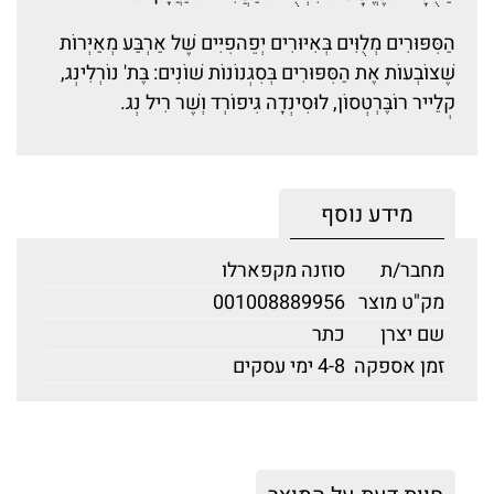
הַסִּפּוּרִים מְלֻוִּים בְּאִיּוּרִים יְפֵהפִיִּים שֶׁל אַרְבַּע מְאַיְּרוֹת
שֶׁצּוֹבְעוֹת אֶת הַסִּפּוּרִים בְּסִגְנוֹנוֹת שׁוֹנִים: בֶּת' נוֹרְלִינְג,
קְלֵייר רוֹבֶּרְטְסוֹן, לוּסִינְדָה גִּיפוֹרְד וְשֶׁר רִיל נְג.
מידע נוסף
מחבר/ת
סוזנה מקפארלו
מק"ט מוצר
001008889956
שם יצרן
כתר
זמן אספקה
4-8 ימי עסקים