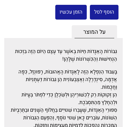
הוסף לסל
הזמן עכשיו
על המוצר
גִּבּוֹרוֹת הָאַגָּדוֹת חַיּוֹת בְּאֹשֶׁר עַד עֶצֶם הַיּוֹם הַזֶּה בִּזְכוּת
הַנְּחִישׁוּת וְהַכִּשְׁרוֹנוֹת שֶׁלָּהֶן!
בָּעִבּוּד הַנִּפְלָא הַזֶּה לָאַגָּדוֹת הָאֲהוּבוֹת, רָפּוּנְזֶל, כִּפָּה
אֲדֻמָּה, סִינְדֶרֶלָה וְאֶצְבְּעוֹנִית הֵן גִּבּוֹרוֹת דַּעְתָּנִיּוֹת
וַחֲכָמוֹת.
הֵן זְקוּקוֹת רַק לְכִשּׁוּרֵיהֶן וּלְשִׂכְלָן כְּדֵי לִפְתֹּר בְּעָיוֹת
וּלְהֵחָלֵץ מֵהַתִּסְבֹּכֶת.
סִפּוּרֵי הָאַגָּדוֹת, שֶׁעָבְרוּ שִׁנּוּיִים בַּחֲלוֹף הַשָּׁנִים וּבַתַּרְבֻּיּוֹת
הַשּׁוֹנוֹת, עוֹבְרִים כָּאן שִׁנּוּי נוֹסָף, וְהַפַּעַם הַגִּבּוֹרוֹת
הַמֻּכָּרוֹת נֶהֱפָכוֹת לִדְמֻיּוֹת מַעֲצִימוֹת וַחֲזָקוֹת.