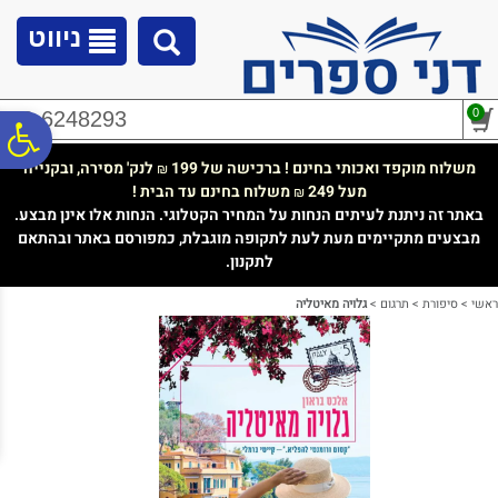
לתפריט
לתוכן
לתפריט
אתר
המרכזי
נגישות
ניווט
0
02-6248293
פ
משלוח מוקפד ואכותי בחינם ! ברכישה של 199
לנק' מסירה, ובקנייה
₪
מעל 249
משלוח בחינם עד הבית !
₪
סר
באתר זה ניתנת לעיתים הנחות על המחיר הקטלוגי. הנחות אלו אינן מבצע.
מבצעים מתקיימים מעת לעת לתקופה מוגבלת, כמפורסם באתר ובהתאם
לתקנון.
נג
ראשי
>
סיפורת
>
תרגום
>
גלויה מאיטליה