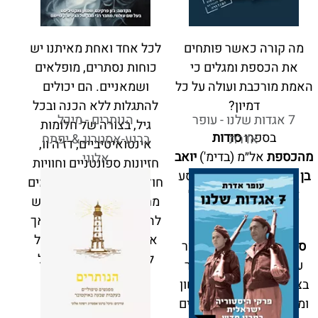
מה קורה כאשר פותחים
לכל אחד ואחת מאיתנו יש
את הכספת ומגלים כי
כוחות נסתרים, מופלאים
האמת מורכבת ועולה על כל
ושמאניים. הם יכולים
דמיון?
להתגלות ללא הכנה ובכל
7 אגדות שלנו - עופר
הנותרים - מיכל
גיל, בצורה של חלומות
בספרו
סודות
אדרת
ברנע-אסטרוג & יפתח
אינטואיטיביים, דז’ה וו,
מהכספת
אל״מ (בדימ')
יואב
אלוני
חזיונות ספונטניים וחוויות
בן דוד
לוקח אותנו אל מסע
חוץ-גופיות. רובנו מתעלמים
אמיתי לליבת הסוד של
מחוויות אלו - אולי מחשש
ביטחון ישראל.
להיחשב לא נורמליים - אך
אימוץ המתנות הללו יכול
סודות מהכספת
זורה אור
לשחרר את הפוטנציאל
על מה שבדרך כלל נותר
השמאני החבוי בנו,
בצל, ומאפשר מבט ראשון
ולהעניק לנו את הכוח
ומרתק איך הדברים נראים
לשנות את עצמנו ואת