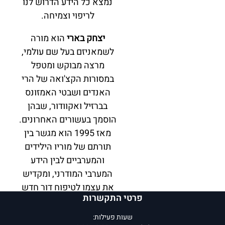
נמצא כל הידע הדרוש לנו
לריפוי וצמיחה.
יצחק בארי
הוא מורה
לשמאניזם בעל שם עולמי,
מרצה מבוקש ומטפל
במסורות הקצ'ואה של הרי
האנדים ושבטי האמזונס
בברזיל ואקוודור, שבהן
הוסמך בעשורים האחרונים.
מאז 1995 הוא מגשר בין
תורתם של מוריו הילידים
והמערביים לבין הידע
המערבי המודרני, ומקדיש
את עצמו לטיפוח דור חדש
פרטי התקשרות
של מטפלים. יצחק בארי
הוא מחזיק פרס "שגריר
שעות פעילות: