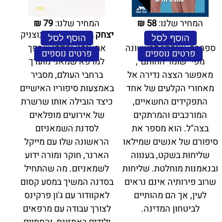
מבפנים.
העולם שסביבנו.
המחיר שלנו:
58
₪
המחיר שלנו:
79
₪
יצחק בארי
, בעבר קיבוצניק
הוסף לסל
הוסף לסל
ספר זה, שנכתב לראשונה
אתאיסט וספקן שהפך
פרטים נוספים
פרטים נוספים
מפי "שומר החותם",
למרפא שמאני מוערך
מאפשר הצצה נדירה אל
ברחבי העולם, מסביר
מאחורי הקלעים של אחד
באמצעות סיפוריו האישיים
התפקידים החשאיים,
כיצד הובילה אותו שרשרת
המורכבים והמרתקים
של אירועים מופלאים
בצה"ל. הוא מספר את
לסדנת השמאניזם
סיפורם של אנשים שמילאו
הראשונה שלו עם מייקל
שליחות בשקט, בענווה
הארנר, חוקר ומורה ידוע
ובנאמנות מוחלטת. שליחות
לשמאניזם. מה שהתחיל
שרוב פירותיה אינם נראים
בסדנה המשיך במסע קסום
לעין, אך הם מהותיים
לאקוודור עם ג'ון פרקינס
לביטחון המדינה.
לצורך עבודה עם מרפאים