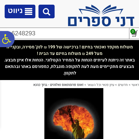
לתפריט
לתוכן
לתפריט
אתר
המרכזי
נגישות
ניווט
0
02-6248293
פ
משלוח מוקפד ואכותי בחינם ! ברכישה של 199
לנק' מסירה, ובקנייה
₪
מעל 249
משלוח בחינם עד הבית !
₪
סר
באתר זה ניתנת לעיתים הנחות על המחיר הקטלוגי. הנחות אלו אינן מבצע.
מבצעים מתקיימים מעת לעת לתקופה מוגבלת, כמפורסם באתר ובהתאם
לתקנון.
נג
ראשי
>
חדשים
>
עיון פנאי וכל השאר
>
זאוס פרומתאוס ואלוהים - ברוך כהנא