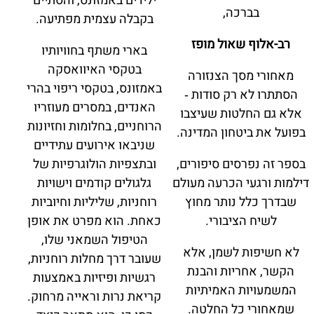
ילידים באמזונס, והסתיים
בברכה,
בקבלה עצמית מפתיעה.
רב-אלוף שאול מופז
בארי משתף בחוויותיו
בטקסי האיוואסקה
מאחורי מסך הצנזורה
באמזונס, בטקסי ריפוי בהרי
הסתתרו לא רק סודות ‑
האנדים, במסרים מעוזריו
אלא גם החלטות שעיצבו
הרוחניים, בחלומות וחזיונות
בפועל את ביטחון המדינה.
שניבאו אירועים עתידיים
בספר זה נפרסים סיפורים,
ובתצפיות הולוגרפיות של
דילמות ורגעי הכרעה מעולם
גלגולים קודמים וישויות
שבדרך כלל נותר מחוץ
רוחניות, שליליות וחיוביות
לשיח הציבורי.
כאחת. הוא מפרט את אופן
הטיפול השמאני שלו,
לא חשיפות לשמן, אלא
שעובר דרך מחלות רוחניות,
הקשר, אחריות והבנת
רגשיות ופיזיות באמצעות
המשמעויות האמיתיות
קריאת נרות וראייה מרחוק.
שמאחורי כל החלטה.