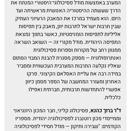
המערב באמצעות מודל פסיכולוגי־היסטורי המנתח את
הדרך שעשתה ההיסטוריה האנושית מראשיתה ועד
היום. הוא מעמיד במרכז את המאבק הרעיוני העתיק
שבין תרבות ישראל לתרבות יוון, מאבק בין תפיסות
אליליות לתפיסות הומניסטיות, כאשר בתווך נמצאת
התפיסה היהודית. מודל מקורי זה — השואב השראה
ממגוון רחב של מקורות וספרות פסיכולוגית
ואנתרופולוגית — מספק מסגרת להבנת המבוי הסתום
שאליו נקלעה התרבות המערבית העכשווית ומסביר
במידה רבה את עליית האסלאם הקיצוני. פרקו
האחרון ומעורר המחשבה של הספר מסמן כיוון
אפשרי להתחדשות תרבותית, חברתית ואפילו
כלכלית.
ד"ר ברוך כהנא
, פסיכולוג קליני, חבר המכון היונגיאני
וממייסדי מכון רוטנברג לפסיכולוגיה יהודית. מספריו
הקודמים: "שבירה ותיקון — מודל חסידי לפסיכולוגיה