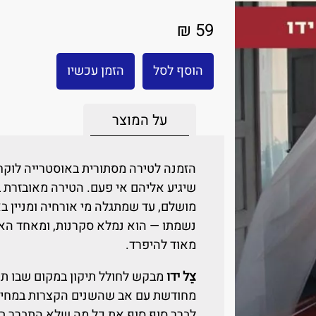
59 ₪
הוסף לסל
הזמן עכשיו
על המוצר
הזמנה לטירה מסתורית באוסטרייה לוק
שיגיע אליהם אי פעם. הטירה מאובזרת ב
מושלם, עד שמתגלה מי אורחיה ומניין בא
נשמתו — הוא נמלא סקרנות, ומאחד האו
מאוד להיפרד.
צֵל ידו
מבקש לחולל תיקון במקום שבו תי
מחודשת עם אב שהשנים הקצרות במחיצת
לברר סוף סוף את כל מה שלא התברר בזמ