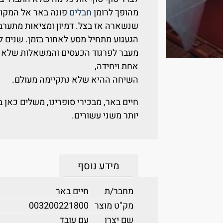
מהופך לרומן
חבלים
פונה באר אל המקומ
שנשארה אז בצל. דמיון ומציאות מתערבב
הגעגוע מתחיל מסע לאחור בזמן. שנים 
מעבר לפרגוד הכעסים והמשאלות שלא מ
אחת ויחידה,
השיחה ההיא שלא נתקיימה מעולם.
חיים באר, מבכירי סופרינו, משלים כאן
יותר משני עשורים.
מידע נוסף
מחבר/ת
חיים באר
מק"ט מוצר
003200221800
שם יצרן
עם עובד