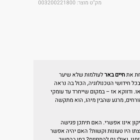
מק"ט מוצר: 003200221800
חת את
חיים באר
לעולמות שלא שיער
כל חידושי הטכנולוגיה, הכול בה נראה
ו. ודווקא אז – במקום שייחרד עד עומקי
רחים, מרגע שהבין מיהו, הוא מתקשה
קון אינו אפשרי. האם תיתכן פגישה
ו היו טעונות וקשות? האם יהיה אפשר
נו, ואולי גם להתפייס? כמו בהמשך