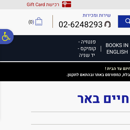
לתפריט
לתוכן
לתפריט
רכישת Gift Card
אתר
המרכזי
נגישות
שירות ומכירות
)
0
(
02-6248293
פ
פנטזיה -
BOOKS IN
קומיקס -
ENGLISH
סר
יד שניה
נם עד הבית !
נג
בלת, כמפורסם באתר ובהתאם לתקנון.
 חיים באר