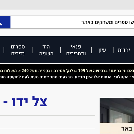
פנאי
היד
ספרים
יהדות
עיון
ותחביבים
השניה
נדירים
כותי בחינם ! ברכישה של 199
לנק' מסירה, ובקנייה מעל 249
משלוח בחי
₪
₪
יר הקטלוגי. הנחות אלו אינן מבצע. מבצעים מתקיימים מעת לעת לתקופה מוג
צל ידו -