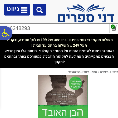
לתפריט
לתוכן
לתפריט
אתר
המרכזי
נגישות
ניווט
0
02-6248293
פ
משלוח מוקפד ואכותי בחינם ! ברכישה של 199
לנק' מסירה, ובקנייה
₪
מעל 249
משלוח בחינם עד הבית !
₪
סר
באתר זה ניתנת לעיתים הנחות על המחיר הקטלוגי. הנחות אלו אינן מבצע.
מבצעים מתקיימים מעת לעת לתקופה מוגבלת, כמפורסם באתר ובהתאם
לתקנון.
נג
ראשי
>
סיפורת
>
מתח - ריגול
>
הבן האובד