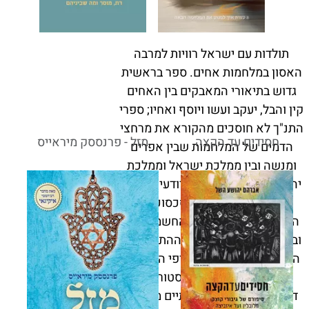
תולדות עם ישראל רוויות למרבה
האסון במלחמות אחים. ספר בראשית
גדוש בתיאורי המאבקים בין האחים
קין והבל, יעקב ועשו ויוסף ואחיו; ספרי
התנ"ך לא חוסכים מהקורא את מרחצי
חסידים עד הקצה
מזל - פרנססק מיראייס
הדמים של המלחמות שבין אפרים
ומנשה ובין ממלכת ישראל וממלכת
יהודה; ספרי ההיסטוריה יודעים לספר
לפרטי פרטים על הסכסוכים
האינסופיים בין האחים החשמונאים;
ובסוף ימי הבית השני על ההתנגשויות
הטרגיות בין הקנאים שורפי האסמים
והפרושים. עם מטען היסטורי כזה,
דומה שמצבנו טוב שבעתיים מבעבר,