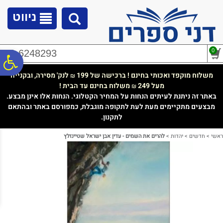
לתפריט
לתוכן
לתפריט
אתר
המרכזי
נגישות
ניווט
0
02-6248293
פ
משלוח מוקפד ואכותי בחינם ! ברכישה של 199
לנק' מסירה, ובקנייה
₪
מעל 249
משלוח בחינם עד הבית !
₪
סר
באתר זה ניתנת לעיתים הנחות על המחיר הקטלוגי. הנחות אלו אינן מבצע.
מבצעים מתקיימים מעת לעת לתקופה מוגבלת, כמפורסם באתר ובהתאם
לתקנון.
נג
ראשי
>
חדשים
>
יהדות
>
להרים את השמים - עדין אבן ישראל שטיינזלץ