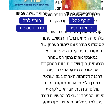
אף שאנחנו מרבים להתלונן על הקרע
והשסע המפלגים בינינו כיום. ואף על
המחיר שלנו:
75
₪
המחיר שלנו:
59
₪
פי כן, הסכנה עודנה מרחפת מעל
ראשנו והתיקון דרוש בהקדם.
הוסף לסל
הוסף לסל
פרטים נוספים
פרטים נוספים
קול דמי אחיך
מציע מבט חדשני על
מלחמות האחים בתנ"ך, המשלב ניתוח
פסיכולוגי מודרני עם לימוד מעמיק של
המקורות העתיקים. הוא פותח בעיון
במאבקי אחים בתוך המשפחה
הגרעינית, תוך שילוב תובנות ממחקרים
ומתיאוריות במדעי החברה, ועובר
להבנת מלחמות האחים בעם ישראל
במובן הלאומי הרחב מנקודת מבט
פוליטית, דתית וחברתית. לקראת
סיומו, הספר דן בשאלה המעשית כיצד
ניתן למנוע מלחמות אחים ואף מזקק