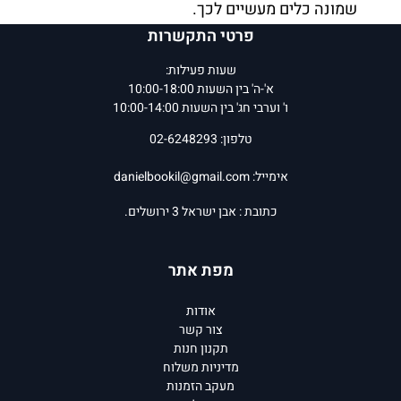
שמונה כלים מעשיים לכך.
פרטי התקשרות
קול דמי אחיך
מעמיד את האחווה
שעות פעילות:
במרכז הבמה, על מורכבותה וקשייה,
א'-ה' בין השעות 10:00-18:00
ומזכיר שהיא אבן יסוד במסורת
ו' וערבי חג' בין השעות 10:00-14:00
היהודית, תנאי בסיסי לתיקון עולם.
טלפון: 02-6248293
אילעאי עופרן
הוא רב ופסיכולוג.
אימייל:
danielbookil@gmail.com
משמש כרב קבוצת יבנה וכראש
המכינה הקדם-צבאית "רוח השדה".
כתובת : אבן ישראל 3 ירושלים.
מחברם של רבי-המכר
תורה של
הנפש
(2018),
דרושים
(2021),
לנבוכי
מפת אתר
העולם החדש
(2022) ו
עת
לדרוש
(2024), כולם בהוצאת ידיעות
אודות
ספרים.
צור קשר
תקנון חנות
מדיניות משלוח
המחיר שלנו:
67
₪
המחיר שלנו:
59
₪
מעקב הזמנות
הוסף לסל
הוסף לסל