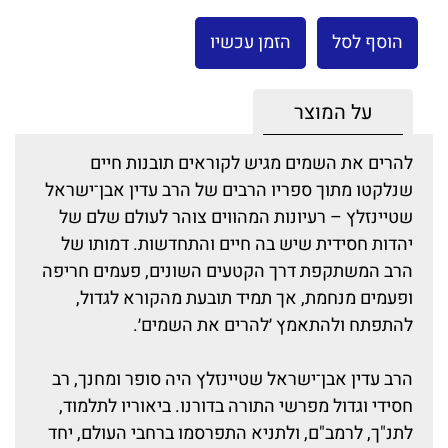
הוסף לסל
הזמן עכשיו
על המוצר
להרים את השמים מגיש לקוראים תובנות חיים
שנלקטו מתוך ספריו הרבים של הרב עדין אבן־ישראל
שטיינזלץ – רעיונות המהווים צוהר לעולם שלם של
יהדות חסידית שיש בה חיים והתחדשות. דמותו של
הרב המשתקפת דרך הקטעים השונים, פעמים חריפה
ופעמים מנחמת, אך תמיד תובעת מהקורא לגדול,
להתפתח ולהתאמץ ׳להרים את השמים׳.
הרב עדין אבן־ישראל שטיינזלץ היה סופר ומחנך, רב
חסידי וגדול מפרשי התורה בדורנו. ביאוריו לתלמוד,
לתנ"ך, לרמב"ם, ולתניא התפרסמו ברחבי העולם, יחד