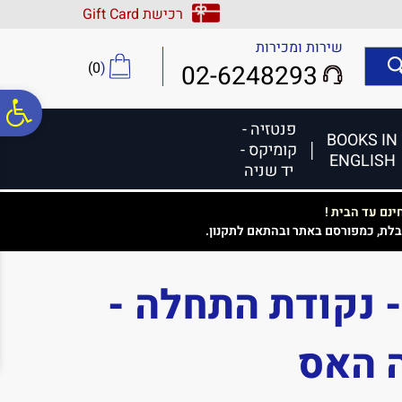
לתפריט
לתוכן
לתפריט
רכישת Gift Card
אתר
המרכזי
נגישות
שירות ומכירות
)
0
(
02-6248293
פ
פנטזיה -
BOOKS IN
קומיקס -
ENGLISH
סר
יד שניה
נם עד הבית !
נג
בלת, כמפורסם באתר ובהתאם לתקנון.
וצים גבולות 2 - נקודת התחלה -
ה האס