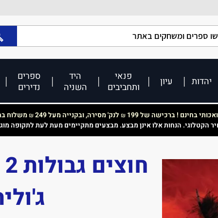
פנאי
היד
ספרים
יהדות
עיון
ותחביבים
השניה
נדירים
כותי בחינם ! ברכישה של 199
לנק' מסירה, ובקנייה מעל 249
משלוח בחי
₪
₪
יר הקטלוגי. הנחות אלו אינן מבצע. מבצעים מתקיימים מעת לעת לתקופה מוג
ח
ג'ולי