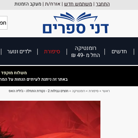
התחבר
|
משתמש חדש
| אורח/ת |
מעקב הזמנות
רומנטיקה
חדשים
סיפורת
ילדים ונוער
החל מ -49 ₪
משלוח מוקפד וא
באתר זה ניתנת לעיתים הנחות על המח
ראשי
>
סיפורת
>
רומנטיקה
>
חוצים גבולות 2 - נקודת התחלה - ג'וליה האס