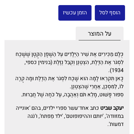
הוסף לסל
הזמן עכשיו
על המוצר
כֻּלָּם מַכִּירִים אֶת שִׁיר הַיְלָדִים עַל הַשָּׁפָן הַקָּטָן שֶׁשָּׁכַח
לִסְגֹּר אֶת הַדֶּלֶת, הִצְטַנֵּן וְקִבֵּל נַזֶּלֶת (בנימין כספי,
1934).
כָּאן תִּקְרְאוּ לָמָּה הוּא שָׁכַח לִסְגֹּר אֶת הַדֶּלֶת וּמָה קָרָה
לוֹ, לַמִּסְכֵּן, אַחֲרֵי שֶׁהִצְטַנֵּן.
סִפּוּר פָּשׁוּט, מָלֵא תֹּם וְאַהֲבָה, עַל כֹּחָהּ שֶׁל חֲבֵרוּת.
יעקב שביט
כתב אחד־עשר ספרי ילדים, בהם 'אונייה
במזוודה', 'יותם וההיפופוטם', 'ילד מַפתח', ו'נֹגה
דמעות'.