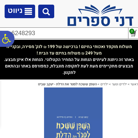
לתפריט
לתוכן
לתפריט
אתר
המרכזי
נגישות
ניווט
0
02-6248293
פ
משלוח מוקפד ואכותי בחינם ! ברכישה של 199
לנק' מסירה, ובקנייה
₪
מעל 249
משלוח בחינם עד הבית !
₪
סר
באתר זה ניתנת לעיתים הנחות על המחיר הקטלוגי. הנחות אלו אינן מבצע.
מבצעים מתקיימים מעת לעת לתקופה מוגבלת, כמפורסם באתר ובהתאם
לתקנון.
נג
ראשי
>
ילדים ונוער
>
ילדים
>
השפן ששכח לסגור את הדלת - יעקב שביט