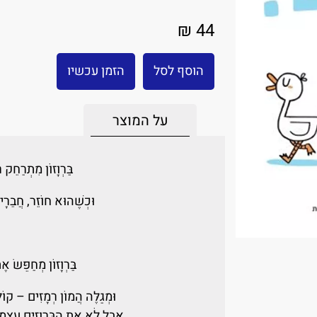
44 ₪
הוסף לסל
הזמן עכשיו
על המוצר
בַּרְוָזוֹן מִתְרַחֵק 
וּכְשֶׁהוּא חוֹזֵר, חֲבֵרָיו
בַּרְוָזוֹן מְחַפֵּשׂ א
וּמְגַלֶּה הֲמוֹן רְמָזִים – קוֹ
אֲבָל לֹא אֶת הַבַּרְוָזִים עַצְ