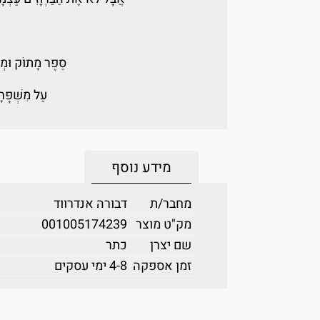
סֵפֶר מָתוֹק וּמְשׁ
עַל מִשְׁפָּח
מידע נוסף
מחבר/ת
דבורה אנדרווד
מק"ט מוצר
001005174239
שם יצרן
כתר
זמן אספקה
4-8 ימי עסקים