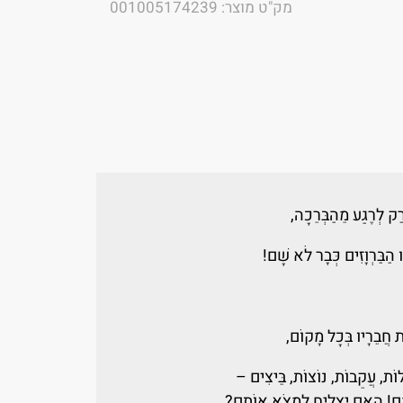
מק"ט מוצר: 001005174239
רַק לְרֶגַע מֵהַבְּרֵכָה,
 הַבַּרְוָזִים כְּבָר לֹא שָׁם!
ֶת חֲבֵרָיו בְּכָל מָקוֹם,
לוֹת, עֲקֵבוֹת, נוֹצוֹת, בֵּיצִים –
מָם! הַאִם יַצְלִיחַ לִמְצֹא אוֹתָם?