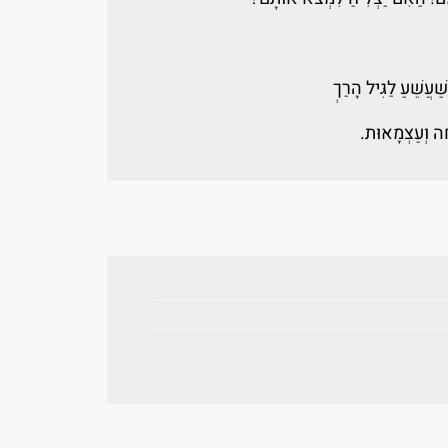
ַעֲשֵׁעַ לַגִּיל הָרַךְ
ָה וְעַצְמָאוּת.