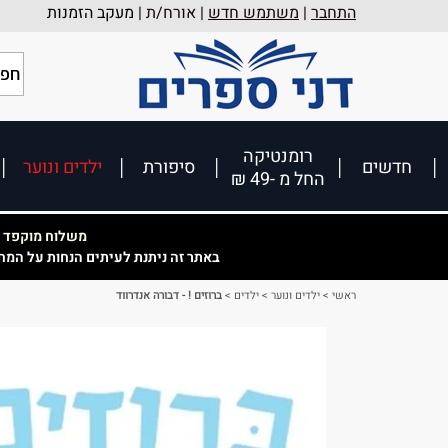
התחבר
|
משתמש חדש
| אורח/ת |
מעקב הזמנות
רומנטיקה
חדשים
סיפורת
ילדים ונוער
החל מ -49 ₪
משלוח מוקפד וא
באתר זה ניתנת לעיתים הנחות על המח
ראשי
>
ילדים ונוער
>
ילדים
>
ברוזים ! - דבורה אנדרווד