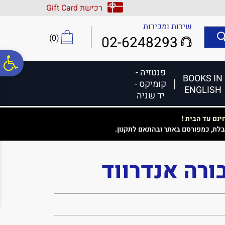
לתפריט
לתוכן
לתפריט
רכישת Gift Card
אתר
המרכזי
נגישות
שירות ומכירות
)
0
(
02-6248293
פ
פנטזיה -
BOOKS IN
קומיקס -
ENGLISH
סר
יד שניה
נם עד הבית !
נג
בלת, כמפורסם באתר ובהתאם לתקנון.
בורה אנדרווד