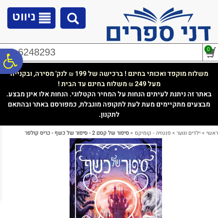
לתפריט
לתוכן
לתפריט
אתר
המרכזי
נגישות
ניווט
0
02-6248293
פ
משלוח מוקפד ואכותי בחינם ! ברכישה של 199
לנק' מסירה, ובקנייה
₪
מעל 249
משלוח בחינם עד הבית !
₪
סר
באתר זה ניתנת לעיתים הנחות על המחיר הקטלוגי. הנחות אלו אינן מבצע.
מבצעים מתקיימים מעת לעת לתקופה מוגבלת, כמפורסם באתר ובהתאם
לתקנון.
נג
ראשי
>
ילדים ונוער
>
פנטזיה - קומיקס
>
סיפור של קסם 2 - סיפור של כשף - כריס קולפר