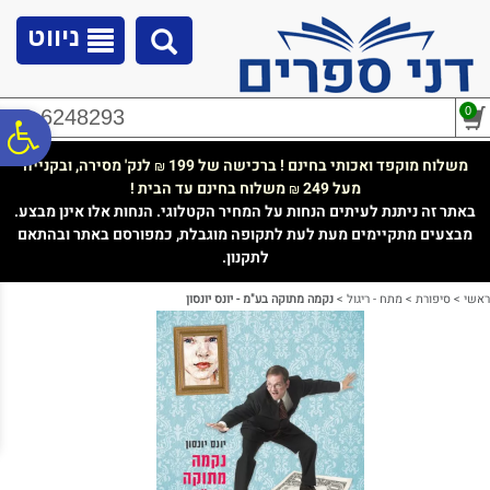
לתפריט
לתוכן
לתפריט
אתר
המרכזי
נגישות
ניווט
0
02-6248293
פ
משלוח מוקפד ואכותי בחינם ! ברכישה של 199
לנק' מסירה, ובקנייה
₪
מעל 249
משלוח בחינם עד הבית !
₪
סר
באתר זה ניתנת לעיתים הנחות על המחיר הקטלוגי. הנחות אלו אינן מבצע.
מבצעים מתקיימים מעת לעת לתקופה מוגבלת, כמפורסם באתר ובהתאם
לתקנון.
נג
ראשי
>
סיפורת
>
מתח - ריגול
>
נקמה מתוקה בע"מ - יונס יונסון