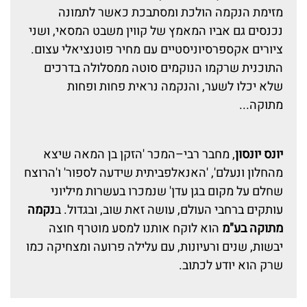
מזימת הנקמה הולכת ומסתבכת כאשר לתמונה
נכנסים גם אביו המאמץ של קווין משבט המסאי, ושני
ציורים אקספרסיוניסטיים עם מחיר פוטנציאלי עצום.
התוכנית שרקמו הנוקמים סוטה ממסלולה בדרכים
שלא יכלו לשער, והנקמה נראית פחות ופחות
מתוקה...
יונס יונסון
, מחבר רבי–המכר 'הזקן בן המאה שיצא
מהחלון ונעלם', 'האנאלפביתית שידעה לספור' ו'הרוצח
שחלם על מקום בגן עדן' שנמכרו בעשרות מיליוני
עותקים ברחבי העולם, עושה זאת שוב, ובגדול. ב
נקמה
מתוקה בע"מ
הוא לוקח אותנו למסע מוטרף חוצה
יבשות, שנים ורעיונות, עם עלילה פרועה ומצחיקה כמו
שרק הוא יודע לכתוב.