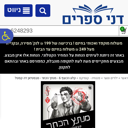
לתפריט
לתוכן
לתפריט
אתר
המרכזי
נגישות
ניווט
0
02-6248293
פ
משלוח מוקפד ואכותי בחינם ! ברכישה של 199
לנק' מסירה, ובקנייה
₪
מעל 249
משלוח בחינם עד הבית !
₪
סר
באתר זה ניתנת לעיתים הנחות על המחיר הקטלוגי. הנחות אלו אינן מבצע.
מבצעים מתקיימים מעת לעת לתקופה מוגבלת, כמפורסם באתר ובהתאם
לתקנון.
נג
ראשי
>
ילדים ונוער
>
פנטזיה - קומיקס
>
קלע הכשף 6 - מנתץ הכתר - סבסטיאן דה קסטל