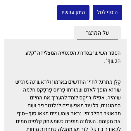
הוסף לסל
הזמן עכשיו
על המוצר
הספר השישי בסדרת הפנטזיה המצליחה "קלע
הכשף".
קֶלֶן מתרגל לחייו החדשים בארמון ולראשונה מרגיש
שהוא הופך לאדם שמורתו פֶריוּס פַּרפֶקס חלמה
שיהיה. אפילו רַייקֶס לומד להעריך את החיים
המהוגנים, כל עוד מאפשרים לו לגנוב פה ושם
מהאוצר המלכותי. נראה שהשניים מצאו סוף–סוף
את מקומם. השלווה מופרת כשמשחק קלפים תמים
לכאורה בין קלן לזר זקן מתגלה כתחרות מוחות