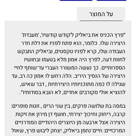
על המוצר
״פרץ הכניס את ביאליק ל׳קודש קודשיו׳, ׳מעבדת׳
היצירה שלו. כלומר, הוא פתח לפניו את דלת חדר
העבודה שלו, קרא לפניו טקסטים, וביאליק התבקש
לחוות דעה, לפרץ היה אמון מלא בטעמו ובחושיו
הספרותיים. כך נעשה המשורר העברי עד־שותף לחיי
היצירה של הנסיך היריב. הלה רחש לו אמון כה רב, עד
שגילה לו כמה מתוכניותיו היצירתיות , דבר שאיש,
להוציא אולי מקורבים אחדים, לא הובא בסודותיו״.
במסה בת שלושה פרקים, בין שני הרים , זוגות סופרים:
קרבה, ריחוק וחיכוך יצירתי, חושף דן מירון את זיקות
היצירה אצל ארבעה מן היוצרים היהודיים המודרניים
המרכזיים: חיים־נחמן ביאליק, יצחק ליבוש פרץ, שאול