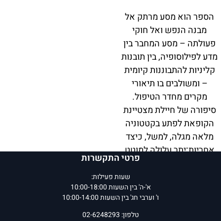
הספר הוא מסע מרתק אל
מבנה הנפש ואל חוקי
פעולתה – מסע המחבר בין
מדע לפילוסופיה, בין תובנות
קליניות להתבוננות קיומית
– ומשולבים בו תיאורי
מקרים מחדר הטיפול.
סיפורה של חיילת מצטיינת
הקופאת לפתע בקטטוניה
מלאה מגלה, למשל, כיצד
אחריות־יתר עלולה למוטט
פרטי התקשרות
את רצף הממדים ולשתק
את תנועת הנפש; ושיחה בין
שעות פעילות:
א'-ה' בין השעות 10:00-18:00
מטופלת הסובלת מדיכאון
ו' וערבי חג' בין השעות 10:00-14:00
קשה לבין מטפל מדגימה
טלפון: 02-6248293
את האופן שבו רגש,