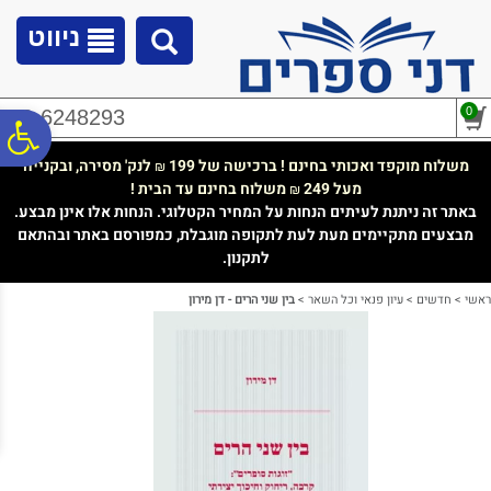
לתפריט
לתוכן
לתפריט
אתר
המרכזי
נגישות
ניווט
0
02-6248293
פ
משלוח מוקפד ואכותי בחינם ! ברכישה של 199
לנק' מסירה, ובקנייה
₪
מעל 249
משלוח בחינם עד הבית !
₪
סר
באתר זה ניתנת לעיתים הנחות על המחיר הקטלוגי. הנחות אלו אינן מבצע.
מבצעים מתקיימים מעת לעת לתקופה מוגבלת, כמפורסם באתר ובהתאם
לתקנון.
נג
ראשי
>
חדשים
>
עיון פנאי וכל השאר
>
בין שני הרים - דן מירון